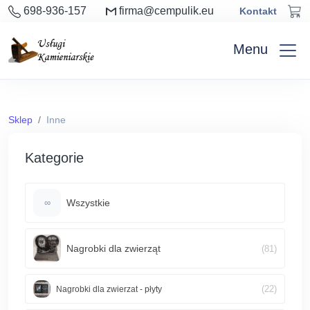
698-936-157
firma@cempulik.eu
Kontakt
Menu
Sklep
Inne
Kategorie
Wszystkie
∞
Nagrobki dla zwierząt
(81)
(22)
Nagrobki dla zwierzat - płyty