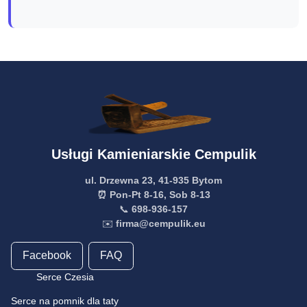
Usługi Kamieniarskie Cempulik
ul. Drzewna 23, 41-935 Bytom
⏰ Pon-Pt 8-16, Sob 8-13
📞
698-936-157
✉️
firma@cempulik.eu
Facebook
FAQ
Serce Czesia
Serce na pomnik dla taty