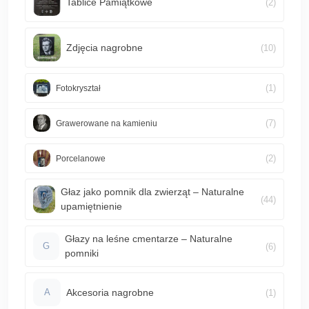
Tablice Pamiątkowe
(2)
Zdjęcia nagrobne
(10)
(1)
Fotokryształ
(7)
Grawerowane na kamieniu
(2)
Porcelanowe
Głaz jako pomnik dla zwierząt – Naturalne
(44)
upamiętnienie
Głazy na leśne cmentarze – Naturalne
(6)
G
pomniki
Akcesoria nagrobne
(1)
A