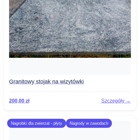
Granitowy stojak na wizytówki
200,00
zł
Szczegóły →
Nagrobki dla zwierzat - płyty
Nagrody w zawodach