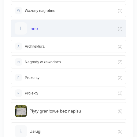
(1)
Wazony nagrobne
W
Inne
(7)
I
(2)
Architektura
A
(2)
Nagrody w zawodach
N
(2)
Prezenty
P
(1)
Projekty
P
Płyty granitowe bez napisu
(6)
Usługi
(5)
U