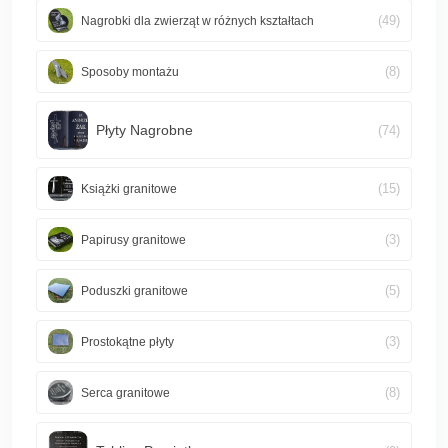
(49)
Nagrobki dla zwierząt w różnych kształtach
(8)
Sposoby montażu
Płyty Nagrobne
(74)
(15)
Książki granitowe
(3)
Papirusy granitowe
(5)
Poduszki granitowe
(3)
Prostokątne płyty
(8)
Serca granitowe