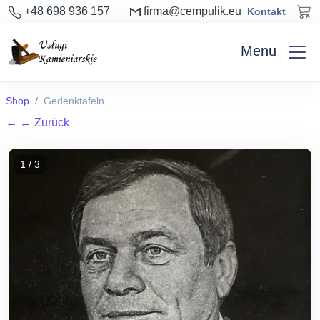
+48 698 936 157
firma@cempulik.eu
Kontakt
Menu
Shop
Gedenktafeln
←
← Zurück
1 / 3