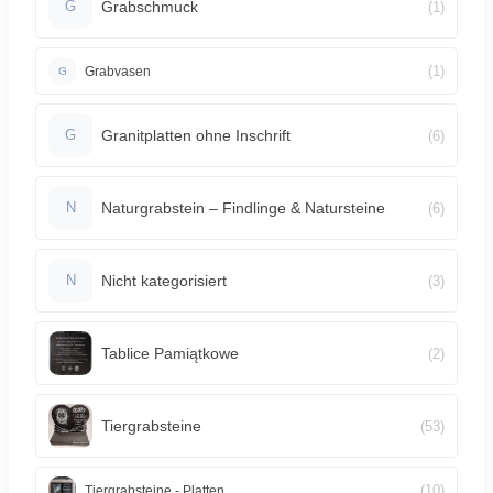
Grabschmuck
(1)
G
(1)
Grabvasen
G
Granitplatten ohne Inschrift
(6)
G
Naturgrabstein – Findlinge & Natursteine
(6)
N
Nicht kategorisiert
(3)
N
Tablice Pamiątkowe
(2)
Tiergrabsteine
(53)
(10)
Tiergrabsteine - Platten