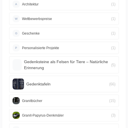
(1)
Architektur
A
(1)
Wettbewerbspreise
W
(1)
Geschenke
G
(1)
Personalisierte Projekte
P
Gedenksteine als Felsen für Tiere – Natürliche
(5)
Erinnerung
Gedenktafeln
(66)
(15)
Granitbücher
(3)
Granit-Papyrus-Denkmäler