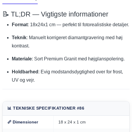
📝 TL;DR — Vigtigste informationer
Format
: 18x24x1 cm — perfekt til fotorealistiske detaljer.
Teknik
: Manuelt korrigeret diamantgravering med høj
kontrast.
Materiale
: Sort Premium Granit med højglanspolering.
Holdbarhed
: Evig modstandsdygtighed over for frost,
UV og vejr.
📊 TEKNISKE SPECIFIKATIONER #86
📏 Dimensioner
18 x 24 x 1 cm