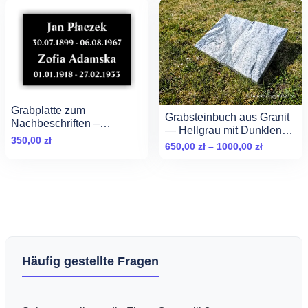
Grabplatte zum
Grabsteinbuch aus Granit
Nachbeschriften –
— Hellgrau mit Dunklen
Grabtafel ohne Demontage
350,00
zł
Adern
Zakres
650,00
zł
–
1000,00
zł
cen:
od
650,00 zł
do
1000,00 zł
Häufig gestellte Fragen