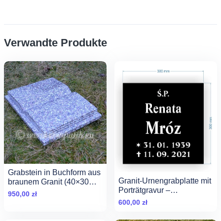
Verwandte Produkte
Grabstein in Buchform aus
Granit-Urnengrabplatte mit
braunem Granit (40×30
Porträtgravur –
cm) – Edle Grabplatte
950,00
zł
Fotorealistisches
600,00
zł
Gedenken