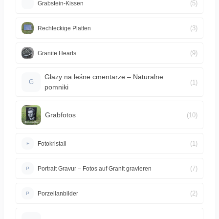
(5)
Grabstein-Kissen
(3)
Rechteckige Platten
(9)
Granite Hearts
Głazy na leśne cmentarze – Naturalne
(1)
G
pomniki
Grabfotos
(10)
(1)
Fotokristall
F
(7)
Portrait Gravur – Fotos auf Granit gravieren
P
(2)
Porzellanbilder
P