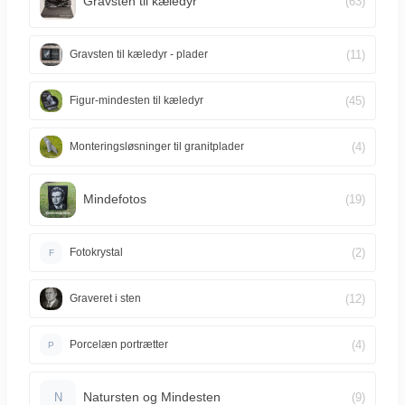
Gravsten til kæledyr
(63)
(11)
Gravsten til kæledyr - plader
(45)
Figur-mindesten til kæledyr
(4)
Monteringsløsninger til granitplader
Mindefotos
(19)
(2)
Fotokrystal
F
(12)
Graveret i sten
(4)
Porcelæn portrætter
P
Natursten og Mindesten
(9)
N