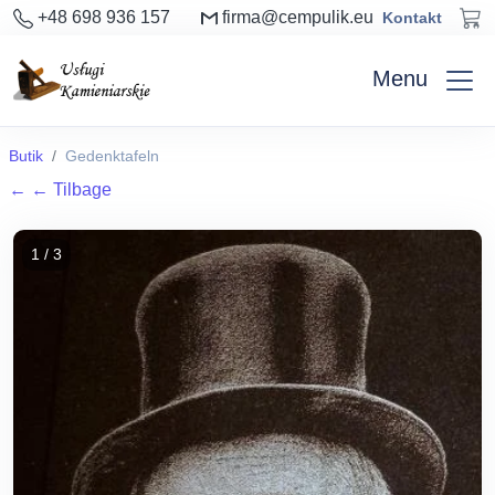
+48 698 936 157
firma@cempulik.eu
Kontakt
Menu
Butik
Gedenktafeln
←
← Tilbage
1 / 3