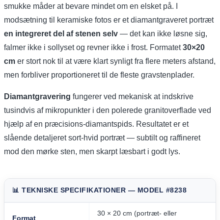
smukke måder at bevare mindet om en elsket på. I
modsætning til keramiske fotos er et diamantgraveret portræt
en integreret del af stenen selv
— det kan ikke løsne sig,
falmer ikke i sollyset og revner ikke i frost. Formatet
30×20
cm
er stort nok til at være klart synligt fra flere meters afstand,
men forbliver proportioneret til de fleste gravstenplader.
Diamantgravering
fungerer ved mekanisk at indskrive
tusindvis af mikropunkter i den polerede granitoverflade ved
hjælp af en præcisions-diamantspids. Resultatet er et
slående detaljeret sort-hvid portræt — subtilt og raffineret
mod den mørke sten, men skarpt læsbart i godt lys.
📊 TEKNISKE SPECIFIKATIONER — MODEL #8238
30 × 20 cm (portræt- eller
Format