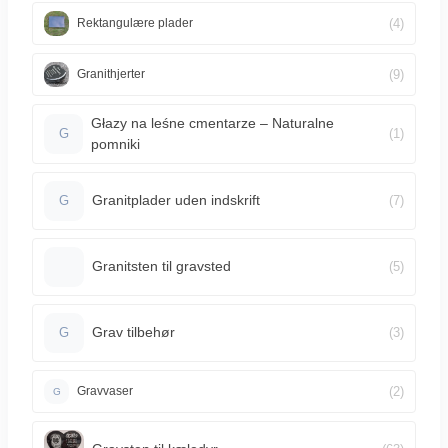
(4)
Rektangulære plader
(9)
Granithjerter
Głazy na leśne cmentarze – Naturalne
(1)
G
pomniki
Granitplader uden indskrift
(7)
G
Granitsten til gravsted
(5)
Grav tilbehør
(3)
G
(2)
Gravvaser
G