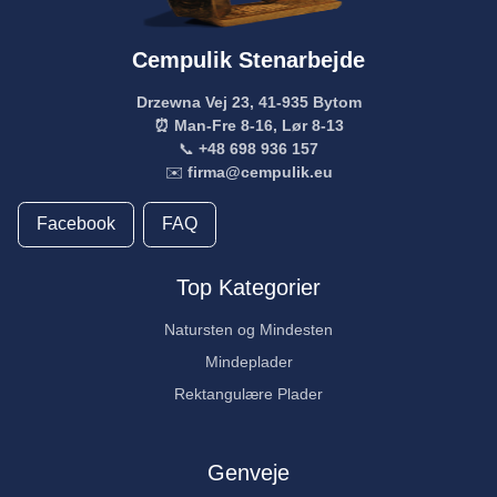
Cempulik Stenarbejde
Drzewna Vej 23, 41-935 Bytom
⏰ Man-Fre 8-16, Lør 8-13
📞
+48 698 936 157
✉️
firma@cempulik.eu
Facebook
FAQ
Top Kategorier
Natursten og Mindesten
Mindeplader
Rektangulære Plader
Genveje