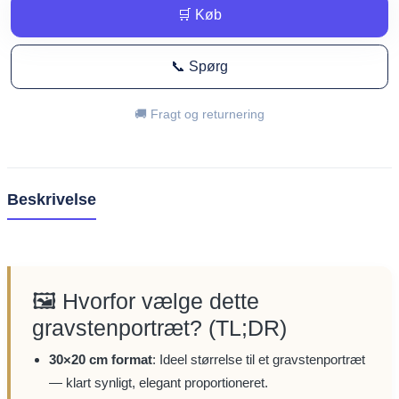
🛒 Køb
📞 Spørg
🚚 Fragt og returnering
Beskrivelse
🖼️ Hvorfor vælge dette
gravstenportræt? (TL;DR)
30×20 cm format
: Ideel størrelse til et gravstenportræt
— klart synligt, elegant proportioneret.