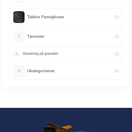
Tablice Pamiątkowe
(2)
Tjenester
(4)
T
(3)
Gravering på gravsten
G
Ukategoriseret
(6)
U