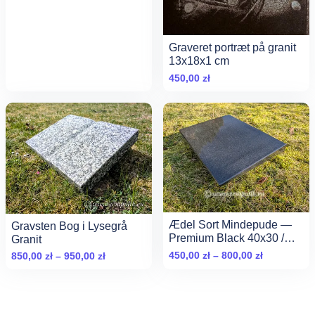
do
950,00 zł
Graveret portræt på granit
13x18x1 cm
450,00
zł
Ædel Sort Mindepude —
Gravsten Bog i Lysegrå
Premium Black 40x30 /
Granit
45x35 cm
Zakres
450,00
zł
–
800,00
zł
Zakres
850,00
zł
–
950,00
zł
cen:
cen:
od
od
450,00 zł
850,00 zł
do
do