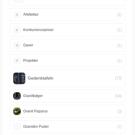
(1)
Arkitektur
A
(1)
Konkurrencepriser
K
(1)
Gaver
G
(1)
Projekter
P
Gedenktafeln
(73)
(14)
Granitbøger
(3)
Granit Papyrus
(7)
Gravsten Puder