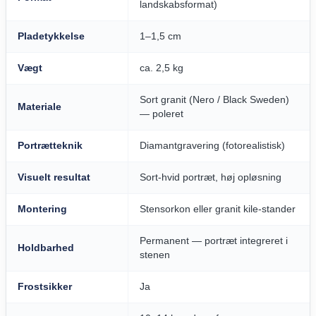
landskabsformat)
Pladetykkelse
1–1,5 cm
Vægt
ca. 2,5 kg
Sort granit (Nero / Black Sweden)
Materiale
— poleret
Portrætteknik
Diamantgravering (fotorealistisk)
Visuelt resultat
Sort-hvid portræt, høj opløsning
Montering
Stensorkon eller granit kile-stander
Permanent — portræt integreret i
Holdbarhed
stenen
Frostsikker
Ja