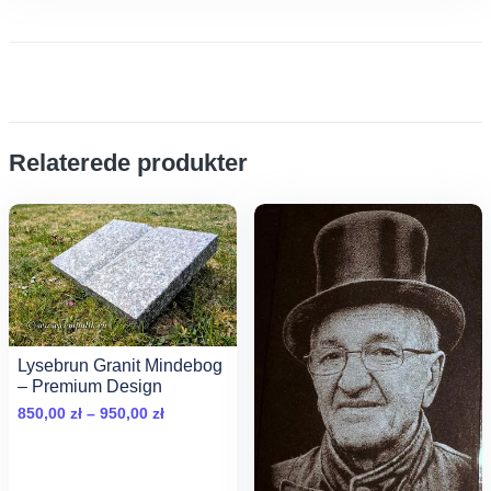
Relaterede produkter
Lysebrun Granit Mindebog
– Premium Design
Zakres
850,00
zł
–
950,00
zł
cen:
od
850,00 zł