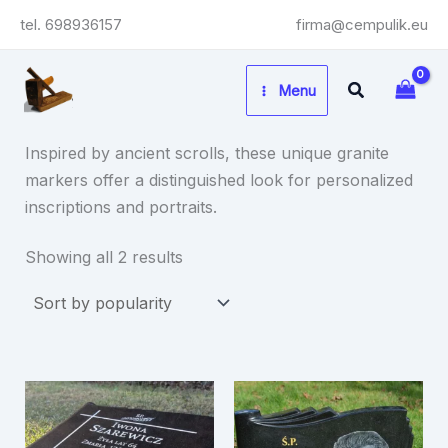
Skip
tel. 698936157
firma@cempulik.eu
to
content
Search
Menu
Inspired by ancient scrolls, these unique granite
markers offer a distinguished look for personalized
inscriptions and portraits.
Sorted
Showing all 2 results
by
popularity