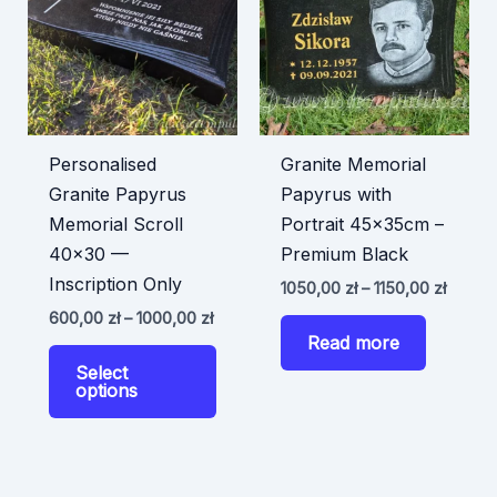
Personalised
Granite Memorial
Granite Papyrus
Papyrus with
Memorial Scroll
Portrait 45x35cm –
40×30 —
Premium Black
Inscription Only
Price
1050,00
zł
–
1150,00
zł
range:
Price
600,00
zł
–
1000,00
zł
1050,0
range:
Read more
throug
This
600,00 zł
1150,00
Select
through
product
options
1000,00 zł
has
multiple
variants.