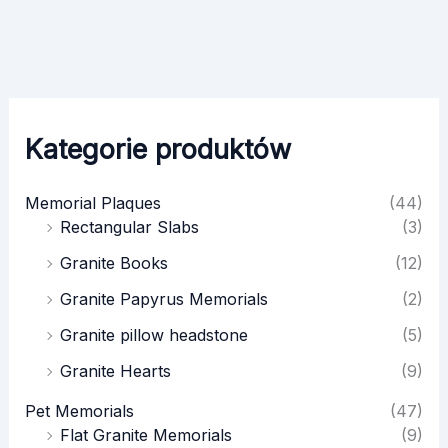
The
options
may
be
chosen
on
Kategorie produktów
the
product
Memorial Plaques
(44)
page
Rectangular Slabs
(3)
Granite Books
(12)
Granite Papyrus Memorials
(2)
Granite pillow headstone
(5)
Granite Hearts
(9)
Pet Memorials
(47)
Flat Granite Memorials
(9)