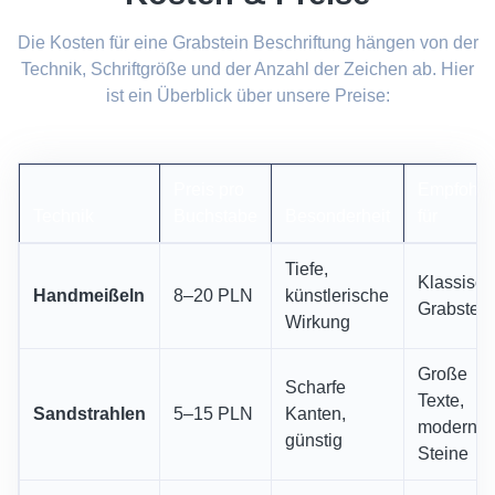
Die Kosten für eine Grabstein Beschriftung hängen von der
Technik, Schriftgröße und der Anzahl der Zeichen ab. Hier
ist ein Überblick über unsere Preise:
Preis pro
Empfohle
Technik
Buchstabe
Besonderheit
für
Tiefe,
Klassisch
Handmeißeln
8–20 PLN
künstlerische
Grabstein
Wirkung
Große
Scharfe
Texte,
Sandstrahlen
5–15 PLN
Kanten,
moderne
günstig
Steine