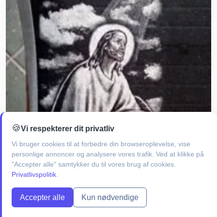
🍪
Vi respekterer dit privatliv
Vi bruger cookies til at forbedre din browseroplevelse, vise
personlige annoncer og analysere vores trafik. Ved at klikke på
"Accepter alle" samtykker du til vores brug af cookies.
Privatlivspolitik
.
Accepter alle
Kun nødvendige