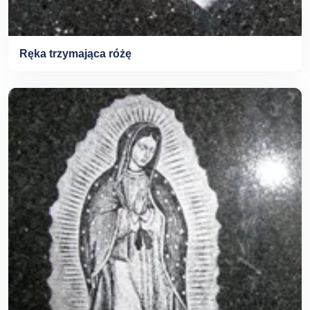
Ręka trzymająca różę