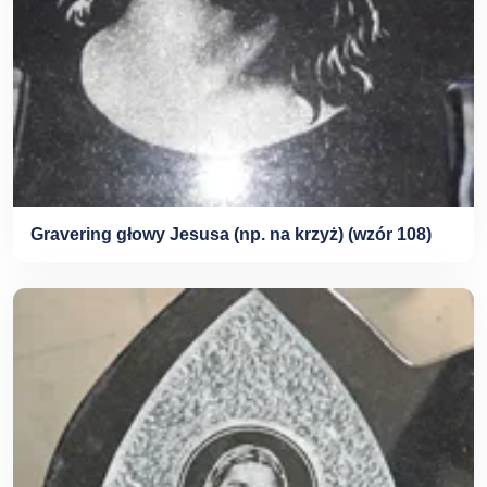
Gravering głowy Jesusa (np. na krzyż) (wzór 108)