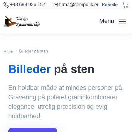
+48 698 936 157
firma@cempulik.eu
Kontakt
Menu
Billeder på sten
Hjem
Billeder
på sten
En holdbar måde at mindes personer på.
Gravering på poleret granit kombinerer
elegance, utrolig præcision og evig
holdbarhed.