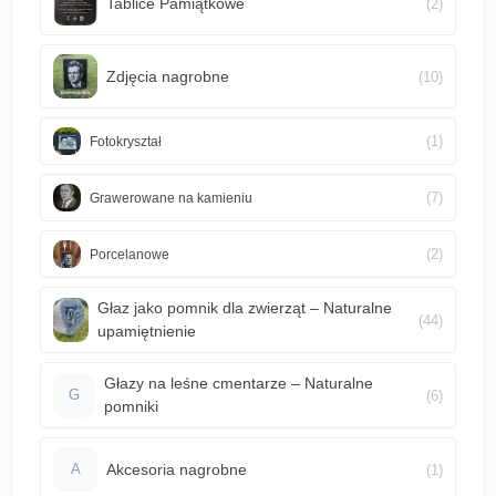
Tablice Pamiątkowe
(2)
Zdjęcia nagrobne
(10)
(1)
Fotokryształ
(7)
Grawerowane na kamieniu
(2)
Porcelanowe
Głaz jako pomnik dla zwierząt – Naturalne
(44)
upamiętnienie
Głazy na leśne cmentarze – Naturalne
(6)
G
pomniki
Akcesoria nagrobne
(1)
A