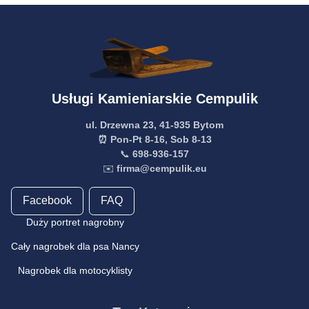
Usługi Kamieniarskie Cempulik
ul. Drzewna 23, 41-935 Bytom
⏰ Pon-Pt 8-16, Sob 8-13
📞
698-936-157
✉️
firma@cempulik.eu
Facebook
FAQ
Duży portret nagrobny
Cały nagrobek dla psa Nancy
Nagrobek dla motocyklisty