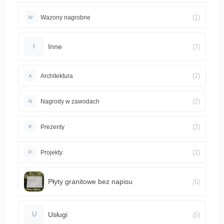
(1)
Wazony nagrobne
W
Inne
(7)
I
(2)
Architektura
A
(2)
Nagrody w zawodach
N
(2)
Prezenty
P
(1)
Projekty
P
Płyty granitowe bez napisu
(6)
Usługi
(5)
U