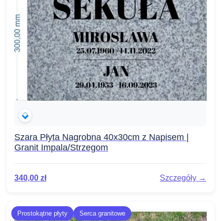
Szara Płyta Nagrobna 40x30cm z Napisem |
Granit Impala/Strzegom
340,00
zł
Szczegóły →
Prostokątne płyty
Serca granitowe