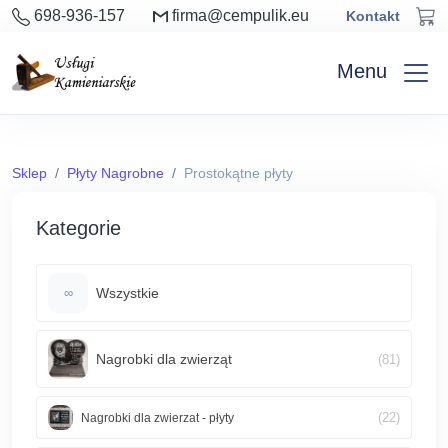
698-936-157
firma@cempulik.eu
Kontakt
Menu
Sklep
Płyty Nagrobne
Prostokątne płyty
Kategorie
Wszystkie
∞
Nagrobki dla zwierząt
(81)
(22)
Nagrobki dla zwierzat - płyty