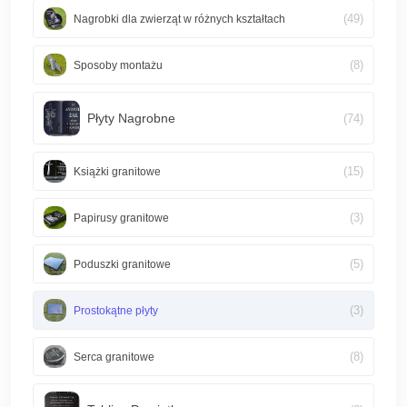
(49)
Nagrobki dla zwierząt w różnych kształtach
(8)
Sposoby montażu
Płyty Nagrobne
(74)
(15)
Książki granitowe
(3)
Papirusy granitowe
(5)
Poduszki granitowe
(3)
Prostokątne płyty
(8)
Serca granitowe