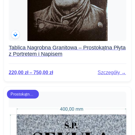
Tablica Nagrobna Granitowa – Prostokątna Płyta
z Portretem i Napisem
220,00
zł
–
750,00
zł
Szczegóły →
Prostokątne płyty