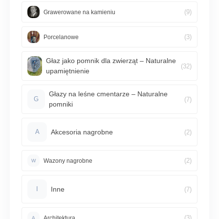
(9)
Grawerowane na kamieniu
(3)
Porcelanowe
Głaz jako pomnik dla zwierząt – Naturalne
(32)
upamiętnienie
Głazy na leśne cmentarze – Naturalne
(7)
G
pomniki
Akcesoria nagrobne
(2)
A
(2)
Wazony nagrobne
W
Inne
(7)
I
(3)
Architektura
A