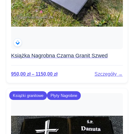
Książka Nagrobna Czarna Granit Szwed
950,00
zł
–
1150,00
zł
Szczegóły →
Książki granitowe
Płyty Nagrobne