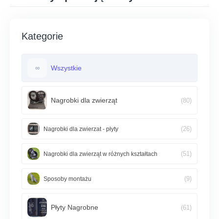
Kategorie
Wszystkie
∞
Nagrobki dla zwierząt
(80)
(26)
Nagrobki dla zwierzat - płyty
(51)
Nagrobki dla zwierząt w różnych kształtach
(9)
Sposoby montażu
Płyty Nagrobne
(61)