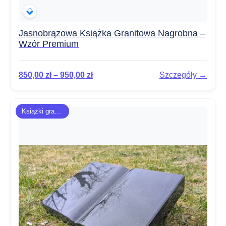
Jasnobrązowa Książka Granitowa Nagrobna –
Wzór Premium
850,00
zł
–
950,00
zł
Szczegóły →
Książki granitowe