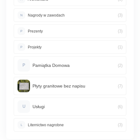
(3)
Nagrody w zawodach
N
(3)
Prezenty
P
(1)
Projekty
P
Pamiątka Domowa
(2)
P
Płyty granitowe bez napisu
(7)
Usługi
(6)
U
(3)
Liternictwo nagrobne
L