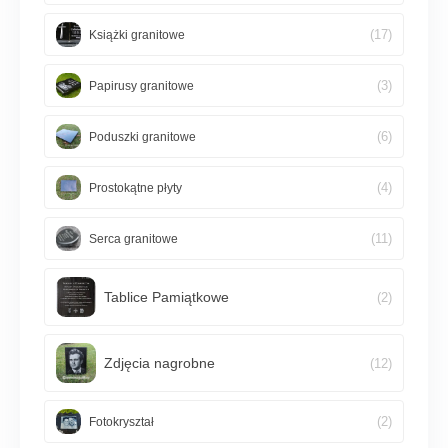
(17)
Książki granitowe
(3)
Papirusy granitowe
(6)
Poduszki granitowe
(4)
Prostokątne płyty
(11)
Serca granitowe
Tablice Pamiątkowe
(2)
Zdjęcia nagrobne
(12)
(2)
Fotokryształ