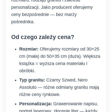
rozmiaru, rodzaju granitu i zakresu
personalizacji. Jako producent oferujemy
ceny bezpośrednie — bez marży
pośrednika.
Od czego zależy cena?
Rozmiar:
Oferujemy rozmiary od 30×25
cm (mała) do 50×35 cm (duża). Większa
książka = wyższa cena materiału i
obróbki.
Typ granitu:
Czarny Szwed, Nero
Assoluto — różne odmiany granitu mają
różne ceny rynkowe.
Personalizacja:
Grawerowanie napisu,
portret laserowy, złocenie liter — każdy