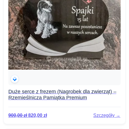
Duże serce z frezem (Nagrobek dla zwierząt) –
Rzemieślnicza Pamiątka Premium
900,00
zł
820,00
zł
Szczegóły →