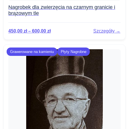
Nagrobek dla zwierzęcia na czarnym granicie i
brązowym tle
450,00
zł
–
600,00
zł
Szczegóły →
Grawerowane na kamieniu
Płyty Nagrobne