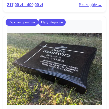
217,00
zł
–
400,00
zł
Szczegóły →
Papirusy granitowe
Płyty Nagrobne