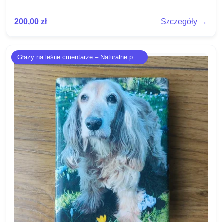
200,00
zł
Szczegóły →
Głazy na leśne cmentarze – Naturalne pomniki