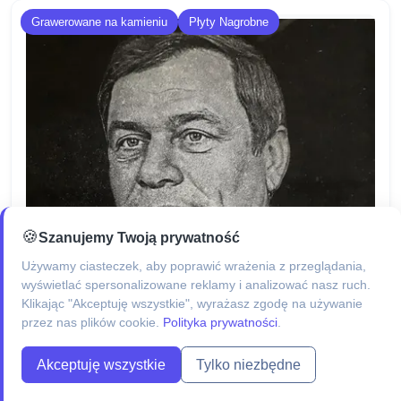
Grawerowane na kamieniu
Płyty Nagrobne
🍪
Szanujemy Twoją prywatność
Używamy ciasteczek, aby poprawić wrażenia z przeglądania,
wyświetlać spersonalizowane reklamy i analizować nasz ruch.
Klikając "Akceptuję wszystkie", wyrażasz zgodę na używanie
przez nas plików cookie.
Polityka prywatności
.
Akceptuję wszystkie
Tylko niezbędne
Portret Grawerowany na Granicie 18x24x1 cm –