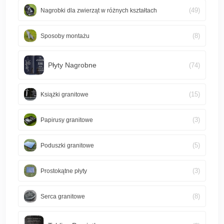
(49)
Nagrobki dla zwierząt w różnych kształtach
(8)
Sposoby montażu
Płyty Nagrobne
(74)
(15)
Książki granitowe
(3)
Papirusy granitowe
(5)
Poduszki granitowe
(3)
Prostokątne płyty
(8)
Serca granitowe