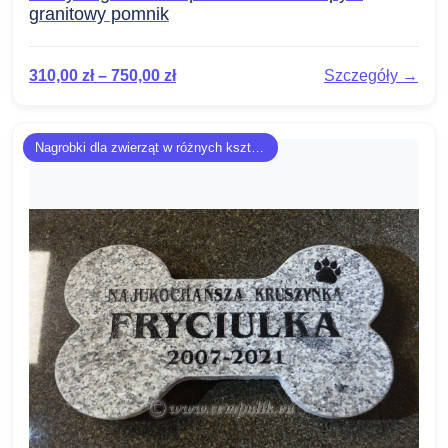
granitowy pomnik
310,00
zł
–
750,00
zł
Szczegóły →
Nagrobki dla zwierząt w różnych kształtach