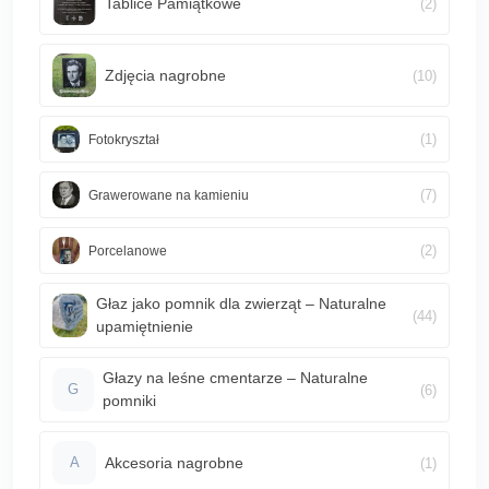
Tablice Pamiątkowe
(2)
Zdjęcia nagrobne
(10)
(1)
Fotokryształ
(7)
Grawerowane na kamieniu
(2)
Porcelanowe
Głaz jako pomnik dla zwierząt – Naturalne
(44)
upamiętnienie
Głazy na leśne cmentarze – Naturalne
(6)
G
pomniki
Akcesoria nagrobne
(1)
A