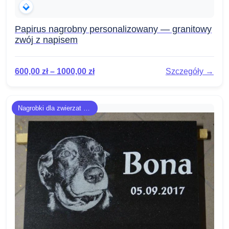
Papirus nagrobny personalizowany — granitowy
zwój z napisem
600,00
zł
–
1000,00
zł
Szczegóły →
Nagrobki dla zwierzat - płyty