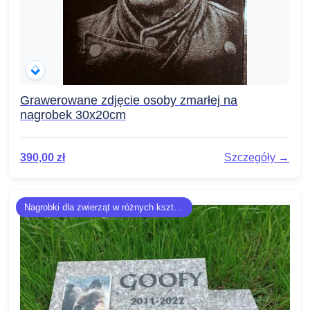
Grawerowane zdjęcie osoby zmarłej na
nagrobek 30x20cm
390,00
zł
Szczegóły →
Nagrobki dla zwierząt w różnych kształtach