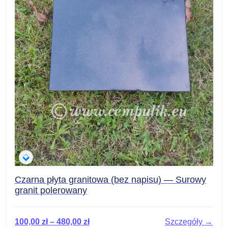
Czarna płyta granitowa (bez napisu) — Surowy
granit polerowany
100,00
zł
–
480,00
zł
Szczegóły →