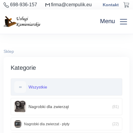
698-936-157
firma@cempulik.eu
Kontakt
Menu
Sklep
Kategorie
Wszystkie
∞
Nagrobki dla zwierząt
(81)
(22)
Nagrobki dla zwierzat - płyty