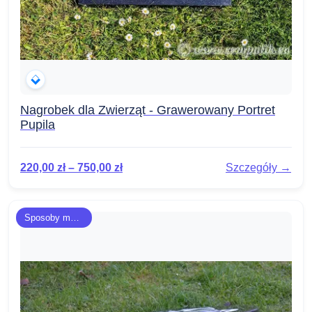
Nagrobek dla Zwierząt - Grawerowany Portret
Pupila
220,00
zł
–
750,00
zł
Szczegóły →
Sposoby montażu