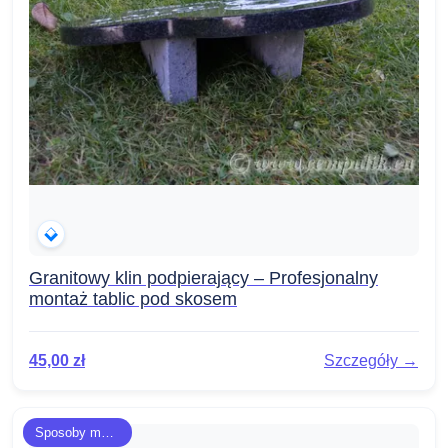
Granitowy klin podpierający – Profesjonalny
montaż tablic pod skosem
45,00
zł
Szczegóły →
Sposoby montażu