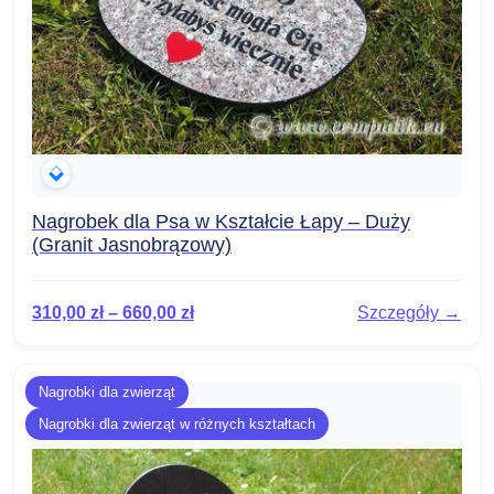
Nagrobek dla Psa w Kształcie Łapy – Duży
(Granit Jasnobrązowy)
310,00
zł
–
660,00
zł
Szczegóły →
Nagrobki dla zwierząt
Nagrobki dla zwierząt w różnych kształtach