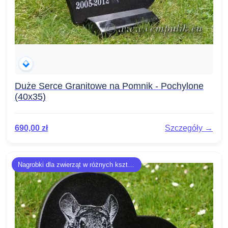
Duże Serce Granitowe na Pomnik - Pochylone
(40x35)
690,00
zł
Szczegóły →
Nagrobki dla zwierząt w różnych kształtach