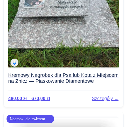
Kremowy Nagrobek dla Psa lub Kota z Miejscem
na Znicz — Piaskowanie Diamentowe
480,00
zł
–
670,00
zł
Szczegóły →
Nagrobki dla zwierzat - płyty