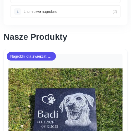
(2)
Liternictwo nagrobne
L
Nasze Produkty
Nagrobki dla zwierzat - płyty