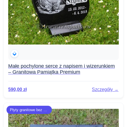
Małe pochylone serce z napisem i wizerunkiem
– Granitowa Pamiątka Premium
590,00
zł
Szczegóły →
Płyty granitowe bez napisu