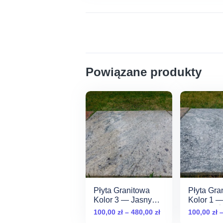
Powiązane produkty
Płyta Granitowa
Płyta Gra
Kolor 3 — Jasny
Kolor 1 
Kremowy
Granit z 
Zakres
100,00
zł
–
480,00
zł
100,00
zł
cen: