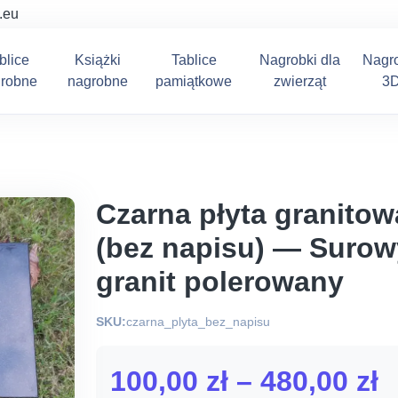
.eu
blice
Książki
Tablice
Nagrobki dla
Nagr
robne
nagrobne
pamiątkowe
zwierząt
3
Czarna płyta granitow
(bez napisu) — Surow
granit polerowany
SKU:
czarna_plyta_bez_napisu
Z
100,00
zł
–
480,00
zł