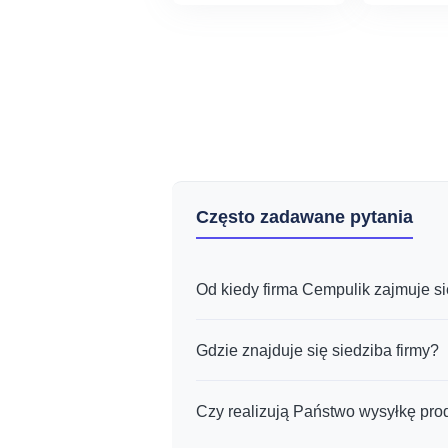
od
100,00 zł
do
480,00 zł
Często zadawane pytania
Od kiedy firma Cempulik zajmuje s
Gdzie znajduje się siedziba firmy?
Czy realizują Państwo wysyłkę pr