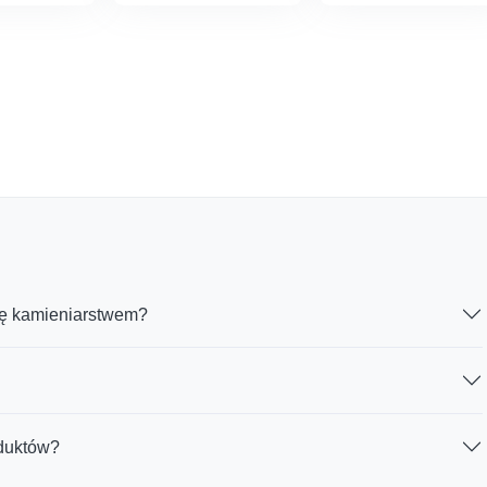
do
od
280,00 zł
100,00 zł
do
480,00 zł
ię kamieniarstwem?
oduktów?