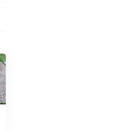
Zakres
cen: