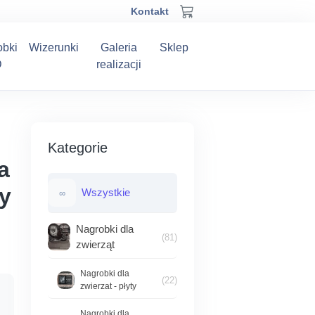
Kontakt
obki
Wizerunki
Galeria
Sklep
D
realizacji
Kategorie
a
y
Wszystkie
∞
Nagrobki dla
(81)
zwierząt
Nagrobki dla
(22)
zwierzat - płyty
akres
Nagrobki dla