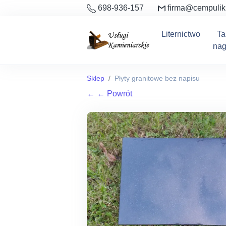
698-936-157
firma@cempulik
Liternictwo
Ta
nag
Sklep
Płyty granitowe bez napisu
←
← Powrót