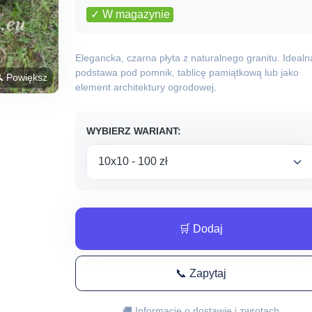
c
✓ W magazynie
o
Elegancka, czarna płyta z naturalnego granitu. Idealn
podstawa pod pomnik, tablicę pamiątkową lub jako
 Powiększ
1
element architektury ogrodowej.
d
WYBIERZ WARIANT:
4
🛒 Dodaj
📞 Zapytaj
🚚 Informacje o dostawie i zwrotach