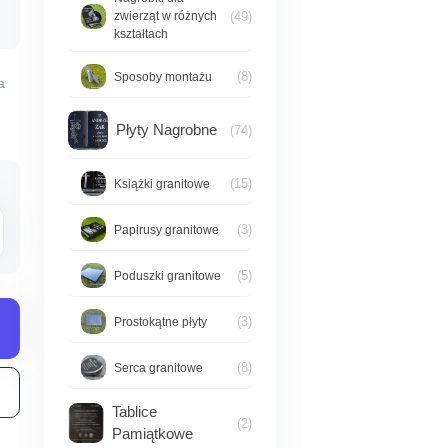
(49)
zwierząt w różnych
en:
kształtach
d
(8)
Sposoby montażu
a
00,00 zł
Płyty Nagrobne
(74)
o
(15)
Książki granitowe
80,00 zł
(3)
Papirusy granitowe
(5)
Poduszki granitowe
(3)
Prostokątne płyty
(8)
Serca granitowe
Tablice
(2)
Pamiątkowe