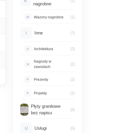
A
(1)
nagrobne
(1)
Wazony nagrobne
W
Inne
I
(7)
(2)
Architektura
A
Nagrody w
(2)
N
zawodach
(2)
Prezenty
P
(1)
Projekty
P
Płyty granitowe
(6)
bez napisu
Usługi
U
(5)