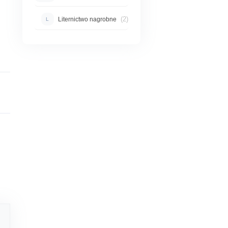
(2)
Liternictwo nagrobne
L