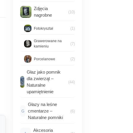
Zdjęcia
(10)
nagrobne
(1)
Fotokryształ
Grawerowane na
(7)
kamieniu
(2)
Porcelanowe
Głaz jako pomnik
dla zwierząt –
(44)
Naturalne
upamiętnienie
Głazy na leśne
cmentarze –
G
(6)
Naturalne pomniki
Akcesoria