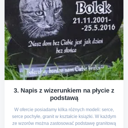
3. Napis z wizerunkiem na płycie z
podstawą
W ofercie posiadamy kilka różnych modeli: serce,
serce pochyłe, granit w kształcie książki. W każdym
ze wzorów można zastosować podstawę granitową