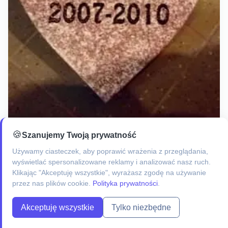
🍪
Szanujemy Twoją prywatność
Grawer na płycie granitowej
Używamy ciasteczek, aby poprawić wrażenia z przeglądania,
wyświetlać spersonalizowane reklamy i analizować nasz ruch.
Klikając "Akceptuję wszystkie", wyrażasz zgodę na używanie
przez nas plików cookie.
Polityka prywatności
.
Akceptuję wszystkie
Tylko niezbędne