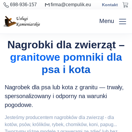
698-936-157
firma@cempulik.eu
Kontakt
Menu
Nagrobki dla zwierząt –
granitowe pomniki dla
psa i kota
Nagrobek dla psa lub kota z granitu — trwały,
spersonalizowany i odporny na warunki
pogodowe.
Jesteśmy producentem nagrobków dla zwierząt - dla
kotów, psów, królików, rybek, chomików, koni, papug...
Tworzymy różne modele z grawerami ze zdjęć lub bez,