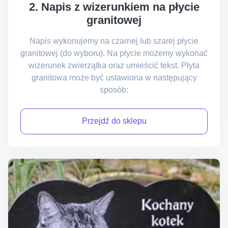
2. Napis z wizerunkiem na płycie
granitowej
Napis wykonujemy na czarnej lub szarej płycie
granitowej (do wyboru). Na płycie możemy wykonać
wizerunek zwierzątka oraz umieścić tekst. Płyta
granitowa może być ustawiona w następujący
sposób:
Przejdź do sklepu