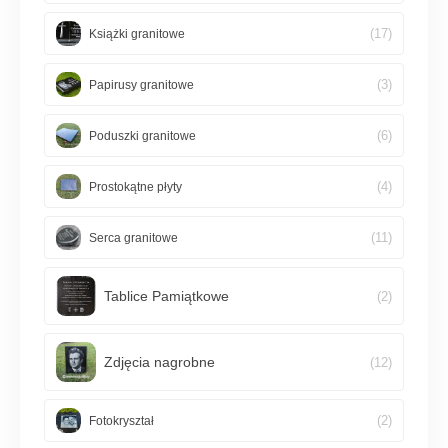
(17)
Książki granitowe
(3)
Papirusy granitowe
(6)
Poduszki granitowe
(4)
Prostokątne płyty
(11)
Serca granitowe
Tablice Pamiątkowe
(2)
Zdjęcia nagrobne
(12)
(2)
Fotokryształ