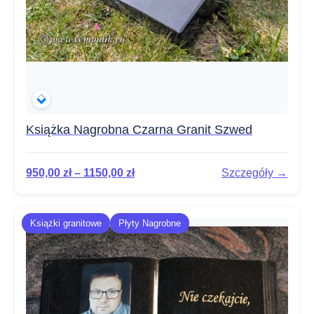
Książka Nagrobna Czarna Granit Szwed
950,00
zł
–
1150,00
zł
Szczegóły →
Książki granitowe
Płyty Nagrobne