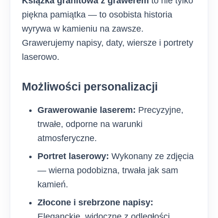
Książka granitowa z grawerem
to nie tylko
piękna pamiątka — to osobista historia
wyrywa w kamieniu na zawsze.
Grawerujemy napisy, daty, wiersze i portrety
laserowo.
Możliwości personalizacji
Grawerowanie laserem:
Precyzyjne,
trwałe, odporne na warunki
atmosferyczne.
Portret laserowy:
Wykonany ze zdjęcia
— wierna podobizna, trwała jak sam
kamień.
Złocone i srebrzone napisy:
Eleganckie, widoczne z odległości.