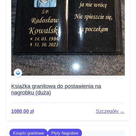
Książka granitowa do postawienia na
nagrobku (duża)
1080,00
zł
Szczegóły →
Książki granitowe
Płyty Nagrobne