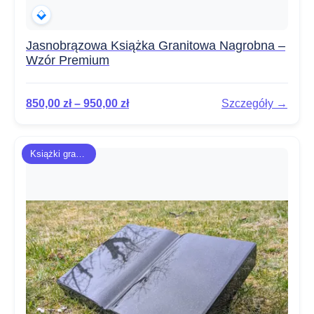
Jasnobrązowa Książka Granitowa Nagrobna –
Wzór Premium
850,00
zł
–
950,00
zł
Szczegóły →
Książki granitowe