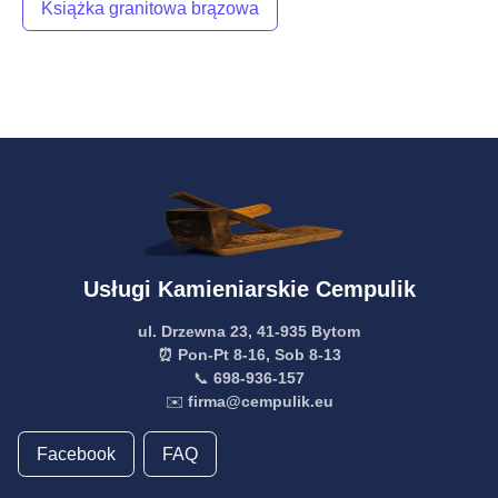
Książka granitowa brązowa
Usługi Kamieniarskie Cempulik
ul. Drzewna 23, 41-935 Bytom
⏰ Pon-Pt 8-16, Sob 8-13
📞
698-936-157
✉️
firma@cempulik.eu
Facebook
FAQ