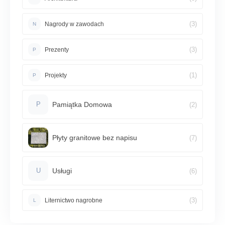
(3)
Nagrody w zawodach
N
(3)
Prezenty
P
(1)
Projekty
P
Pamiątka Domowa
(2)
P
Płyty granitowe bez napisu
(7)
Usługi
(6)
U
(3)
Liternictwo nagrobne
L