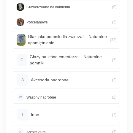
(9)
Grawerowane na kamieniu
(3)
Porcelanowe
Głaz jako pomnik dla zwierząt – Naturalne
(32)
upamiętnienie
Głazy na leśne cmentarze – Naturalne
(7)
G
pomniki
Akcesoria nagrobne
(2)
A
(2)
Wazony nagrobne
W
Inne
(7)
I
(3)
Architektura
A