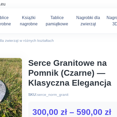
.eu
blice
Książki
Tablice
Nagrobki dla
Nagr
robne
nagrobne
pamiątkowe
zwierząt
3
la zwierząt w różnych kształtach
Serce Granitowe na
Pomnik (Czarne) —
Klasyczna Elegancja
SKU:
serce_norm_granit
Z
300,00
zł
–
590,00
zł