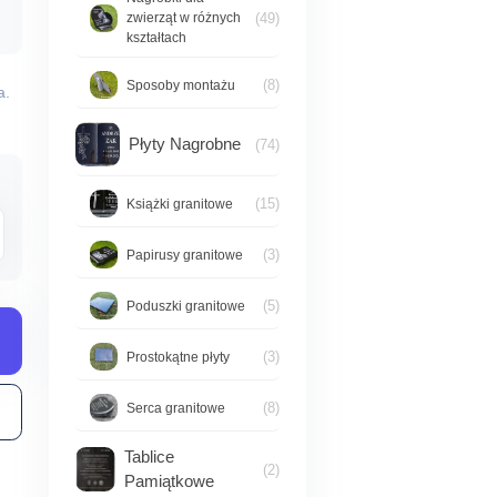
(49)
zwierząt w różnych
en:
kształtach
d
(8)
Sposoby montażu
a.
00,00 zł
Płyty Nagrobne
(74)
o
(15)
Książki granitowe
90,00 zł
(3)
Papirusy granitowe
(5)
Poduszki granitowe
(3)
Prostokątne płyty
(8)
Serca granitowe
Tablice
(2)
Pamiątkowe