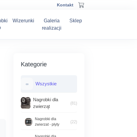
Kontakt
obki
Wizerunki
Galeria
Sklep
D
realizacji
Kategorie
Wszystkie
∞
Nagrobki dla
(81)
zwierząt
Nagrobki dla
(22)
zwierzat - płyty
akres
Nagrobki dla