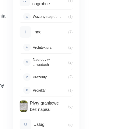
A
(1)
nagrobne
nia
(1)
Wazony nagrobne
W
Inne
I
(7)
(2)
Architektura
A
Nagrody w
(2)
N
zawodach
(2)
Prezenty
P
my
(1)
Projekty
P
Płyty granitowe
(6)
bez napisu
Usługi
U
(5)