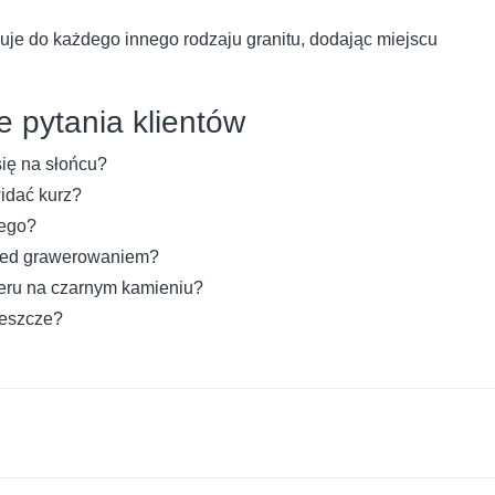
uje do każdego innego rodzaju granitu, dodając miejscu
 pytania klientów
ię na słońcu?
idać kurz?
rego?
rzed grawerowaniem?
weru na czarnym kamieniu?
deszcze?