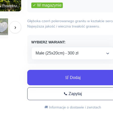
c
✓ W magazynie
 Powiększ
o
Głęboka czerń polerowanego granitu w kształcie serc
›
Najwyższa jakość i wieczna trwałość graweru.
3
d
WYBIERZ WARIANT:
5
🛒 Dodaj
📞 Zapytaj
🚚 Informacje o dostawie i zwrotach