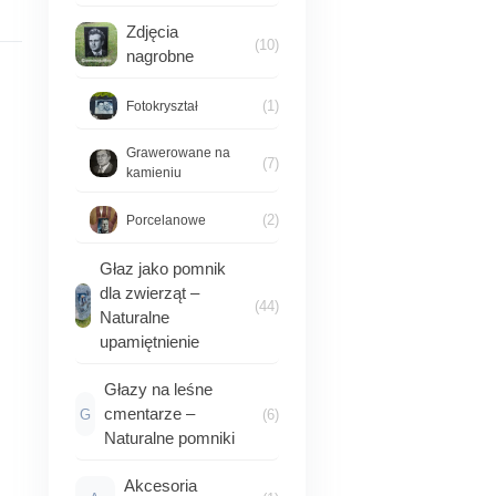
Zdjęcia
(10)
nagrobne
(1)
Fotokryształ
Grawerowane na
(7)
kamieniu
(2)
Porcelanowe
Głaz jako pomnik
dla zwierząt –
(44)
Naturalne
upamiętnienie
Głazy na leśne
cmentarze –
G
(6)
Naturalne pomniki
Akcesoria