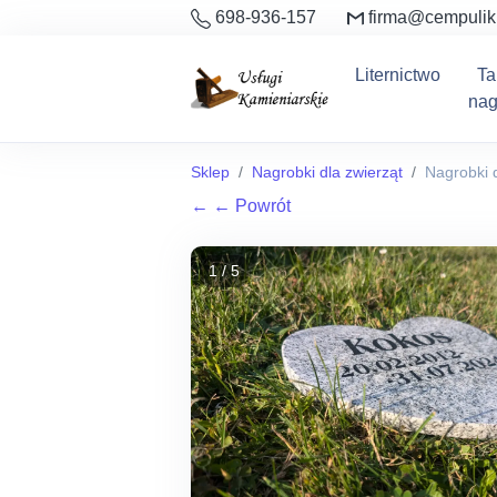
698-936-157
firma@cempulik
Liternictwo
Ta
nag
Sklep
Nagrobki dla zwierząt
Nagrobki d
←
← Powrót
1 / 5