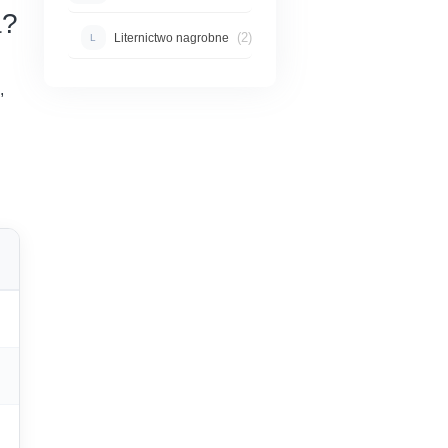
a?
(2)
Liternictwo nagrobne
L
,