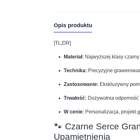
Opis produktu
[TL;DR]
Materiał:
Najwyższej klasy czarny g
Technika:
Precyzyjne grawerowani
Zastosowanie:
Ekskluzywny pomni
Trwałość:
Dożywotnia odporność n
W cenie:
Personalizacja, projekt 
🐾 Czarne Serce Gra
Upamiętnienia