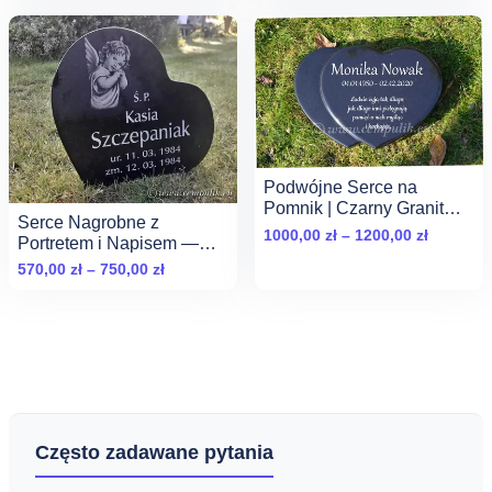
Podwójne Serce na
Pomnik | Czarny Granit
Serce Nagrobne z
Szwed | Masywne 5 cm
Zakres
1000,00
zł
–
1200,00
zł
Portretem i Napisem —
cen:
Model „Wieczna Pamięć”
Zakres
570,00
zł
–
750,00
zł
od
cen:
1000,00 
od
do
570,00 zł
1200,00 
do
750,00 zł
Często zadawane pytania