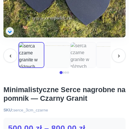
‹
›
Minimalistyczne Serce nagrobne na
pomnik — Czarny Granit
SKU:
serce_3cm_czarne
Zakres
500,00
zł
–
800,00
zł