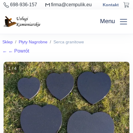
698-936-157
firma@cempulik.eu
Kontakt
Menu
Sklep
Płyty Nagrobne
Serca granitowe
←
← Powrót
1 / 4