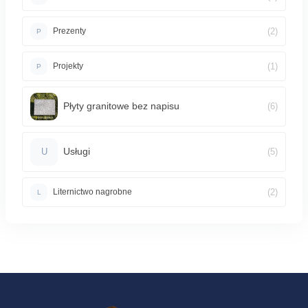
(2)
Prezenty
P
(1)
Projekty
P
Płyty granitowe bez napisu
(6)
Usługi
(5)
U
(2)
Liternictwo nagrobne
L