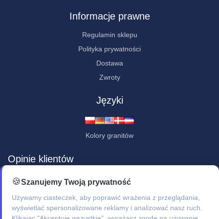
Informacje prawne
Regulamin sklepu
Polityka prywatności
Dostawa
Zwroty
Języki
Kolory granitów
Opinie klientów
★★★★★
🍪
Szanujemy Twoją prywatność
"Jestem pod wrażeniem - bardzo ładne, staranne i profesjonalne
Używamy ciasteczek, aby poprawić wrażenia z przeglądania,
wykonanie."
wyświetlać spersonalizowane reklamy i analizować nasz ruch.
Klikając "Akceptuję wszystkie", wyrażasz zgodę na używanie