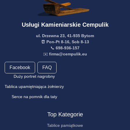
Usługi Kamieniarskie Cempulik
ul. Drzewna 23, 41-935 Bytom
⏰ Pon-Pt 8-16, Sob 8-13
📞
698-936-157
✉️
firma@cempulik.eu
Facebook
FAQ
Duży portret nagrobny
Tablica upamiętniająca żołnierzy
Serce na pomnik dla taty
Top Kategorie
Tablice pamiątkowe