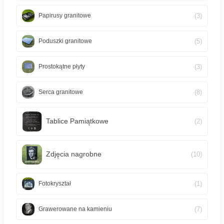
(3)
Papirusy granitowe
(5)
Poduszki granitowe
(3)
Prostokątne płyty
(8)
Serca granitowe
Tablice Pamiątkowe
(2)
Zdjęcia nagrobne
(10)
(1)
Fotokryształ
(7)
Grawerowane na kamieniu