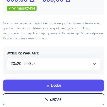
cen:
✓ W magazynie
od
Nowoczesne serce nagrobne z czarnego granitu — polerowane,
500,00 zł
gładkie, bez ozdób. Idealne do współczesnych pomników,
nagrobków urnowych i miejsc pamięci dla zwierząt. Mrozoodporne.
do
Dostępne z napisem lub bez.
800,00 zł
WYBIERZ WARIANT:
🛒 Dodaj
📞 Zapytaj