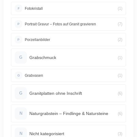
(1)
Fotokristall
F
(7)
Portrait Gravur – Fotos auf Granit gravieren
P
(2)
Porzellanbilder
P
Grabschmuck
(1)
G
(1)
Grabvasen
G
Granitplatten ohne Inschrift
(6)
G
Naturgrabstein – Findlinge & Natursteine
(6)
N
Nicht kategorisiert
(3)
N