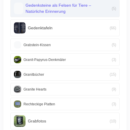
Gedenksteine als Felsen für Tiere –
(5)
Natürliche Erinnerung
Gedenktafeln
(66)
(5)
Grabstein-Kissen
(3)
Granit-Papyrus-Denkmäler
(15)
Granitbücher
(9)
Granite Hearts
(3)
Rechteckige Platten
Grabfotos
(10)