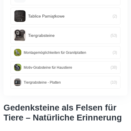
Tablice Pamiątkowe
(2)
Tiergrabsteine
(53)
(3)
Montagemöglichkeiten für Granitplatten
(38)
Motiv-Grabsteine für Haustiere
(10)
Tiergrabsteine - Platten
Gedenksteine als Felsen für
Tiere – Natürliche Erinnerung