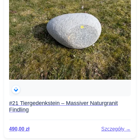
#21 Tiergedenkstein – Massiver Naturgranit
Findling
490,00
zł
Szczegóły →