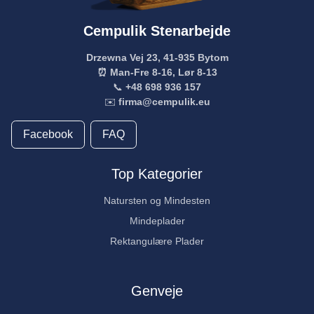
Cempulik Stenarbejde
Drzewna Vej 23, 41-935 Bytom
⏰ Man-Fre 8-16, Lør 8-13
📞
+48 698 936 157
✉️
firma@cempulik.eu
Facebook
FAQ
Top Kategorier
Natursten og Mindesten
Mindeplader
Rektangulære Plader
Genveje