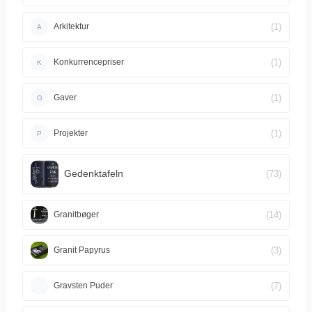
(1)
Arkitektur
A
(1)
Konkurrencepriser
K
(1)
Gaver
G
(1)
Projekter
P
Gedenktafeln
(73)
(14)
Granitbøger
(3)
Granit Papyrus
(7)
Gravsten Puder