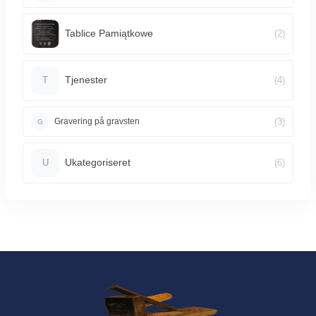
Tablice Pamiątkowe
(2)
Tjenester
(4)
T
(3)
Gravering på gravsten
G
Ukategoriseret
(6)
U