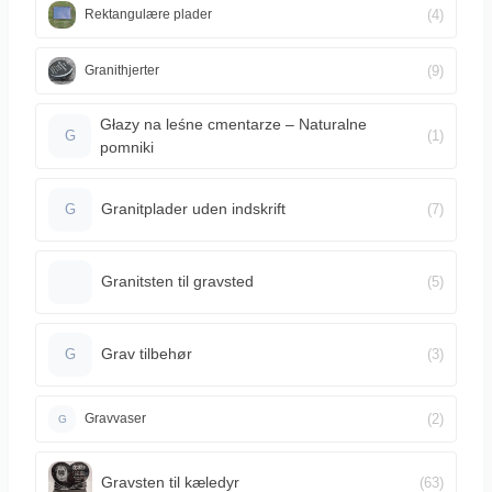
(4)
Rektangulære plader
(9)
Granithjerter
Głazy na leśne cmentarze – Naturalne
(1)
G
pomniki
Granitplader uden indskrift
(7)
G
Granitsten til gravsted
(5)
Grav tilbehør
(3)
G
(2)
Gravvaser
G
Gravsten til kæledyr
(63)