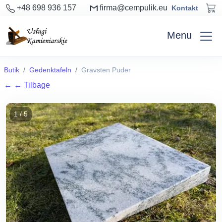
+48 698 936 157
firma@cempulik.eu
Kontakt
Menu
Butik
Gedenktafeln
Gravsten Puder
←
← Tilbage
1 / 5