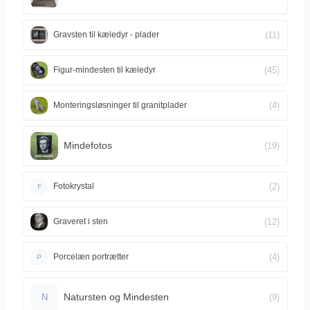
(11)
Gravsten til kæledyr - plader
(45)
Figur-mindesten til kæledyr
(4)
Monteringsløsninger til granitplader
Mindefotos
(19)
(2)
Fotokrystal
F
(12)
Graveret i sten
(4)
Porcelæn portrætter
P
Natursten og Mindesten
(9)
N