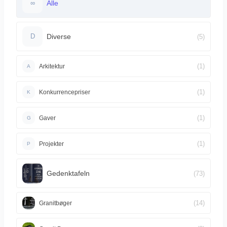
Alle
∞
Diverse
(5)
D
(1)
Arkitektur
A
(1)
Konkurrencepriser
K
(1)
Gaver
G
(1)
Projekter
P
Gedenktafeln
(73)
(14)
Granitbøger