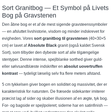
Sort Granitbog — Et Symbol på Livets
Bog på Gravstenen
Den åbne bog er et af de mest sigende gravsteenssymboler
— en afsluttet livshistorie, visdom og minder indskrevet for
evigheden. Vores
sort granitbog til gravstenen
(40×30×5
cm) er lavet af
Absolute Black
granit (også kaldet Svensk
Sort), som tilbyder den dybeste sort af alle tilgængelige
stentyper. Denne intense, spejlblanke sorthed giver guld-
eller sølvsandblæste indskrifter en
absolut uovertruffen
kontrast
— tydeligt læselig selv fra flere meters afstand.
5 cm tykkelsen giver bogen en soliditet og massivitet, der er
karakteristisk for natursten. De fræsede sidekanter imiterer
præcist lag af sider og skaber illusionen af en ægte, tyk bog.
For- og bagside er spejlpoleret; siderne har en satinfinish —