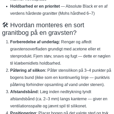
Holdbarhed er en prioritet
— Absolute Black er en af
verdens hårdeste granitter (Mohs hårdhed 6–7)
🛠️ Hvordan monteres en sort
granitbog på en gravsten?
Forberedelse af underlag:
Rengør og affedt
gravstensoverfladen grundigt med acetone eller et
stenprodukt. Fjern støv, snavs og fugt — dette er nøglen
til klæbemidlets holdbarhed.
Påføring af silikon:
Påfør stensilikon på 3–4 punkter på
bogens bund (ikke som en kontinuerlig linje — punktvis
påføring forhindrer opsamling af vand under stenen).
Afstandsbånd:
Læg inden nedtrykning tyndt
afstandsbånd (ca. 2–3 mm) langs kanterne — giver en
ventilationsspalte og jævnt spil til silikonet.
Positionering:
Placer bogen på det valgte sted og tryk