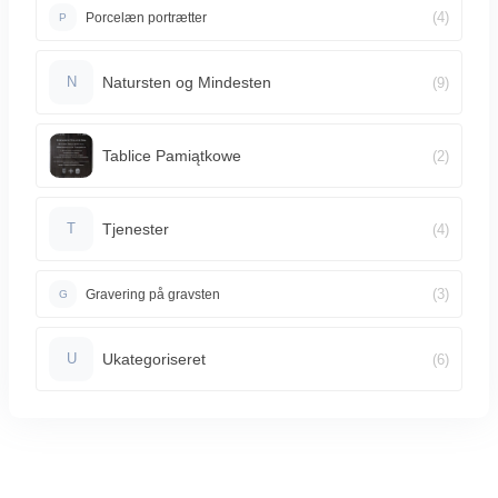
(4)
Porcelæn portrætter
P
Natursten og Mindesten
(9)
N
Tablice Pamiątkowe
(2)
Tjenester
(4)
T
(3)
Gravering på gravsten
G
Ukategoriseret
(6)
U