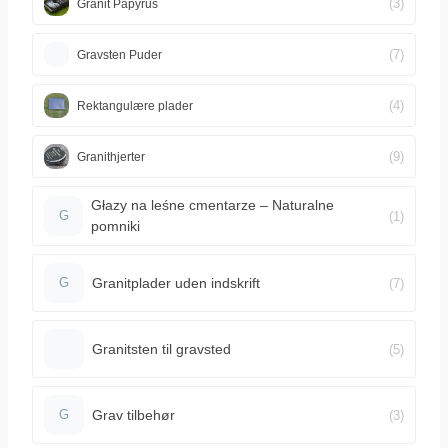
(3)
Granit Papyrus
(7)
Gravsten Puder
(4)
Rektangulære plader
(9)
Granithjerter
Głazy na leśne cmentarze – Naturalne
(1)
G
pomniki
Granitplader uden indskrift
(7)
G
Granitsten til gravsted
(5)
Grav tilbehør
(3)
G