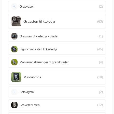
(2)
Gravvaser
G
Gravsten til kæledyr
(63)
(11)
Gravsten til kæledyr - plader
(45)
Figur-mindesten til kæledyr
(4)
Monteringsløsninger til granitplader
Mindefotos
(19)
(2)
Fotokrystal
F
(12)
Graveret i sten