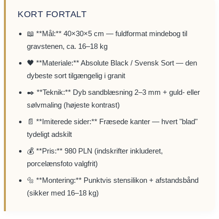
KORT FORTALT
📖 **Mål:** 40×30×5 cm — fuldformat mindebog til
gravstenen, ca. 16–18 kg
🖤 **Materiale:** Absolute Black / Svensk Sort — den
dybeste sort tilgængelig i granit
✒️ **Teknik:** Dyb sandblæsning 2–3 mm + guld- eller
sølvmaling (højeste kontrast)
📄 **Imiterede sider:** Fræsede kanter — hvert "blad"
tydeligt adskilt
💰 **Pris:** 980 PLN (indskrifter inkluderet,
porcelænsfoto valgfrit)
🔩 **Montering:** Punktvis stensilikon + afstandsbånd
(sikker med 16–18 kg)