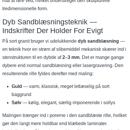
mat at røre ved, hvilket understreger den skulpturelle
tredimensionelle form.
Dyb Sandblæsningsteknik —
Indskrifter Der Holder For Evigt
På sort granit bruger vi udelukkende
dyb sandblæsning
—
en teknik hvor en strøm af slibemiddel mekanisk skærer ind i
stenstrukturen til en dybde af
2–3 mm
. Det er mange gange
dybere end normal sandblæsning eller lasergravering. Den
resulterende rille fyldes derefter med maling:
Guld
— varm, klassisk, meget letlæselig på sort
baggrund
Sølv
— kølig, elegant, særlig imponerende i sollys
Malingen trænger ind i porerne i den sandblæste rille, hvilket
gør den langt mere holdbar end klæbede laminater.