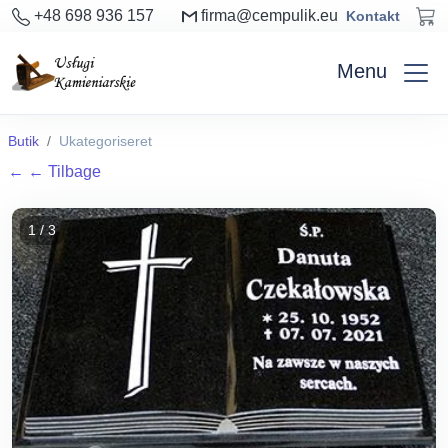
+48 698 936 157
firma@cempulik.eu
Kontakt
Menu
Butik
Ukategoriseret
←
← Tilbage
1 / 3