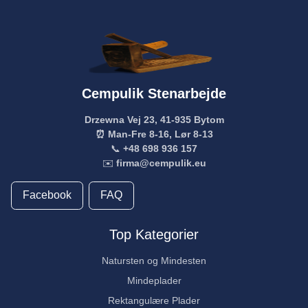
Cempulik Stenarbejde
Drzewna Vej 23, 41-935 Bytom
⏰ Man-Fre 8-16, Lør 8-13
📞
+48 698 936 157
✉️
firma@cempulik.eu
Facebook
FAQ
Top Kategorier
Natursten og Mindesten
Mindeplader
Rektangulære Plader