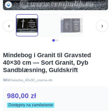
‹
›
Mindebog i Granit til Gravsted
40×30 cm — Sort Granit, Dyb
Sandblæsning, Guldskrift
SKU:
ksiazka_40x30_czarna-dk
980,00
zł
Dostępny na zamówienie