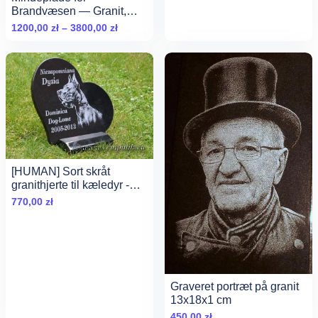
Brandvæsen — Granit,
Personaliseret
Zakres
1200,00
zł
–
3800,00
zł
cen:
od
1200,00 zł
do
3800,00 zł
[HUMAN] Sort skråt
granithjerte til kæledyr -
XXL: 50 cm x 44 cm,
770,00
zł
Grawerowane
Graveret portræt på granit
13x18x1 cm
450,00
zł