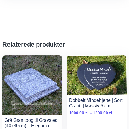
Relaterede produkter
Dobbelt Mindehjerte | Sort
Granit | Massiv 5 cm
Zakres
1000,00
zł
–
1200,00
zł
cen:
Grå Granitbog til Gravsted
od
(40x30cm) – Elegance