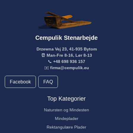
Cempulik Stenarbejde
Drzewna Vej 23, 41-935 Bytom
⏰ Man-Fre 8-16, Lør 8-13
📞
+48 698 936 157
✉️
firma@cempulik.eu
Facebook
FAQ
Top Kategorier
Natursten og Mindesten
Mindeplader
Rektangulære Plader