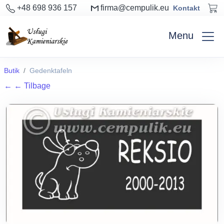
+48 698 936 157
firma@cempulik.eu
Kontakt
Menu
Butik
Gedenktafeln
←
← Tilbage