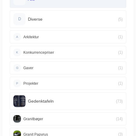
Diverse
(5)
D
(1)
Arkitektur
A
(1)
Konkurrencepriser
K
(1)
Gaver
G
(1)
Projekter
P
Gedenktafeln
(73)
(14)
Granitbøger
(3)
Granit Papyrus