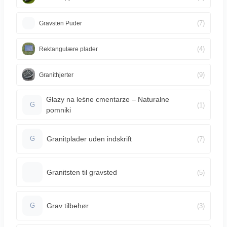
(7)
Gravsten Puder
(4)
Rektangulære plader
(9)
Granithjerter
Głazy na leśne cmentarze – Naturalne
(1)
G
pomniki
Granitplader uden indskrift
(7)
G
Granitsten til gravsted
(5)
Grav tilbehør
(3)
G