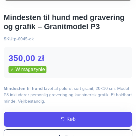
Mindesten til hund med gravering
og grafik – Granitmodel P3
SKU:
p-6045-dk
350,00
zł
✓ W magazynie
Mindesten til hund
lavet af poleret sort granit, 20×10 cm. Model
P3 inkluderer personlig gravering og kunstnerisk grafik. Et holdbart
minde. Vejrbestandig.
🛒 Køb