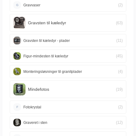
(2)
Gravvaser
G
Gravsten til kæledyr
(63)
(11)
Gravsten til kæledyr - plader
(45)
Figur-mindesten til kæledyr
(4)
Monteringsløsninger til granitplader
Mindefotos
(19)
(2)
Fotokrystal
F
(12)
Graveret i sten