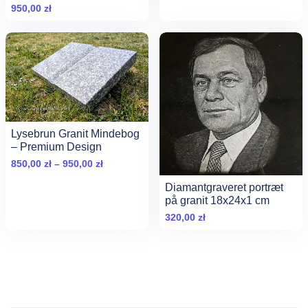
1000,00 
&amp; Holdbarhed
950,00
zł
do
1200,00 
Lysebrun Granit Mindebog
– Premium Design
Zakres
850,00
zł
–
950,00
zł
cen:
Diamantgraveret portræt
od
på granit 18x24x1 cm
850,00 zł
320,00
zł
do
950,00 zł