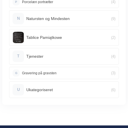
(4)
Porcelæn portrætter
P
Natursten og Mindesten
(9)
N
Tablice Pamiątkowe
(2)
Tjenester
(4)
T
(3)
Gravering på gravsten
G
Ukategoriseret
(6)
U