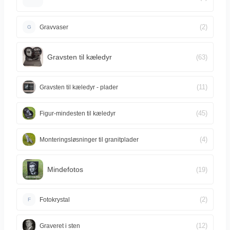
(2)
Gravvaser
G
Gravsten til kæledyr
(63)
(11)
Gravsten til kæledyr - plader
(45)
Figur-mindesten til kæledyr
(4)
Monteringsløsninger til granitplader
Mindefotos
(19)
(2)
Fotokrystal
F
(12)
Graveret i sten