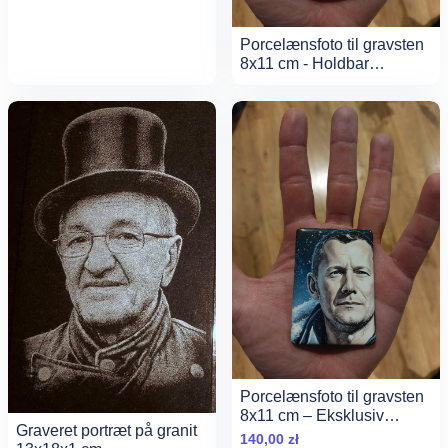
od
450,00 zł
do
Porcelænsfoto til gravsten
8x11 cm - Holdbar
600,00 zł
fotokeramik
Porcelænsfoto til gravsten
8x11 cm – Eksklusiv
Graveret portræt på granit
Fotokeramik &amp;
140,00
zł