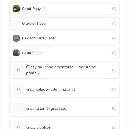
(3)
Granit Papyrus
(7)
Gravsten Puder
(4)
Rektangulære plader
(9)
Granithjerter
Głazy na leśne cmentarze – Naturalne
(1)
G
pomniki
Granitplader uden indskrift
(7)
G
Granitsten til gravsted
(5)
Grav tilbehør
(3)
G