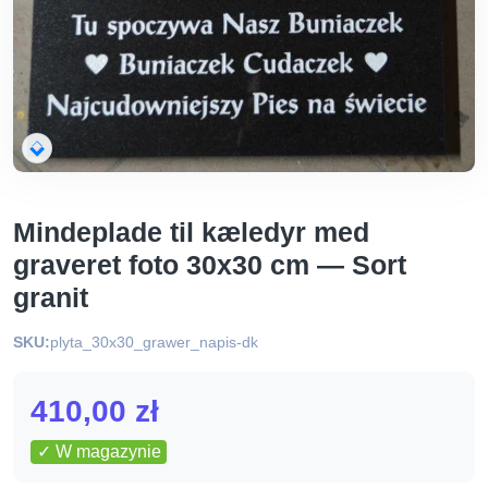
Mindeplade til kæledyr med
graveret foto 30x30 cm — Sort
granit
SKU:
plyta_30x30_grawer_napis-dk
410,00
zł
✓ W magazynie