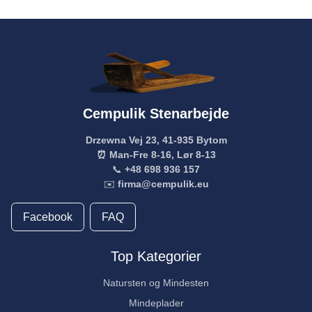
Cempulik Stenarbejde
Drzewna Vej 23, 41-935 Bytom
⏰ Man-Fre 8-16, Lør 8-13
📞
+48 698 936 157
✉️
firma@cempulik.eu
Facebook
FAQ
Top Kategorier
Natursten og Mindesten
Mindeplader