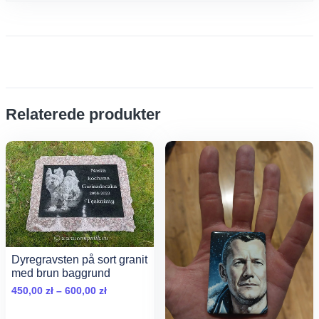
Relaterede produkter
Dyregravsten på sort granit
med brun baggrund
Zakres
450,00
zł
–
600,00
zł
cen: