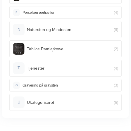
(4)
Porcelæn portrætter
P
Natursten og Mindesten
(9)
N
Tablice Pamiątkowe
(2)
Tjenester
(4)
T
(3)
Gravering på gravsten
G
Ukategoriseret
(6)
U