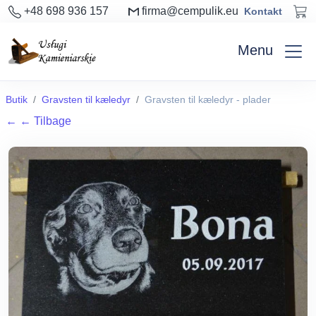
+48 698 936 157
firma@cempulik.eu
Kontakt
Menu
Butik
Gravsten til kæledyr
Gravsten til kæledyr - plader
←
← Tilbage