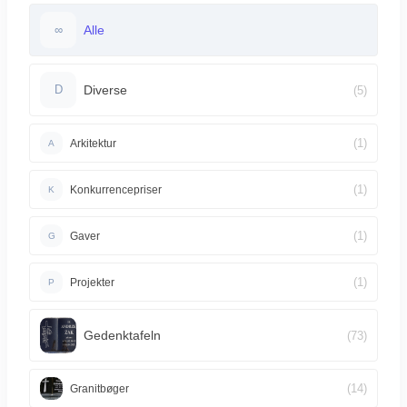
Alle
∞
Diverse
(5)
D
(1)
Arkitektur
A
(1)
Konkurrencepriser
K
(1)
Gaver
G
(1)
Projekter
P
Gedenktafeln
(73)
(14)
Granitbøger