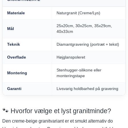
Materiale
Naturgranit (Creme/Lys)
25x20cm, 30x25cm, 35x29cm,
Mål
40x33cm
Teknik
Diamantgravering (portræt + tekst)
Overflade
Højglanspoleret
Stenhugger-silikone eller
Montering
monteringstape
Garanti
Livsvarig holdbarhed på gravering
🐾 Hvorfor vælge et lyst granitminde?
Den creme-beige granitvariant er et smukt alternativ do