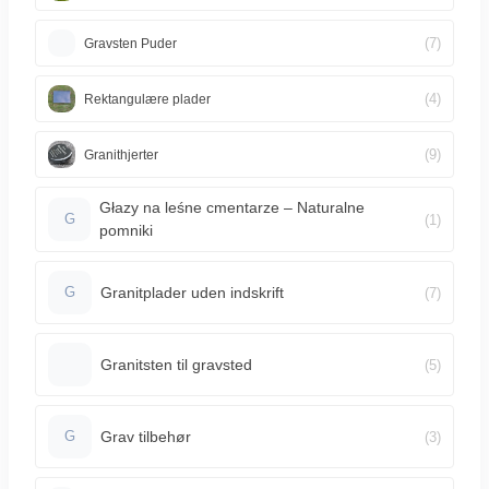
(7)
Gravsten Puder
(4)
Rektangulære plader
(9)
Granithjerter
Głazy na leśne cmentarze – Naturalne
(1)
G
pomniki
Granitplader uden indskrift
(7)
G
Granitsten til gravsted
(5)
Grav tilbehør
(3)
G