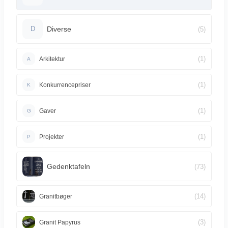
Diverse
(5)
D
(1)
Arkitektur
A
(1)
Konkurrencepriser
K
(1)
Gaver
G
(1)
Projekter
P
Gedenktafeln
(73)
(14)
Granitbøger
(3)
Granit Papyrus