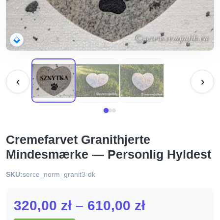
‹
›
Cremefarvet Granithjerte
Mindesmærke — Personlig Hyldest
SKU:
serce_norm_granit3-dk
Zakres
320,00
zł
–
610,00
zł