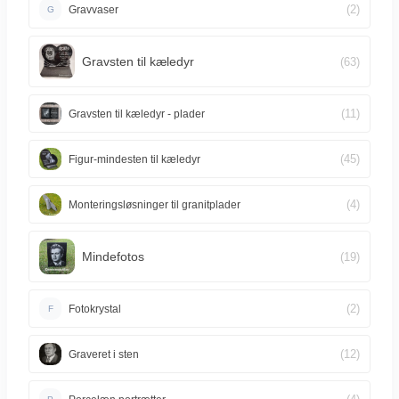
(2)
Gravvaser
G
Gravsten til kæledyr
(63)
(11)
Gravsten til kæledyr - plader
(45)
Figur-mindesten til kæledyr
(4)
Monteringsløsninger til granitplader
Mindefotos
(19)
(2)
Fotokrystal
F
(12)
Graveret i sten