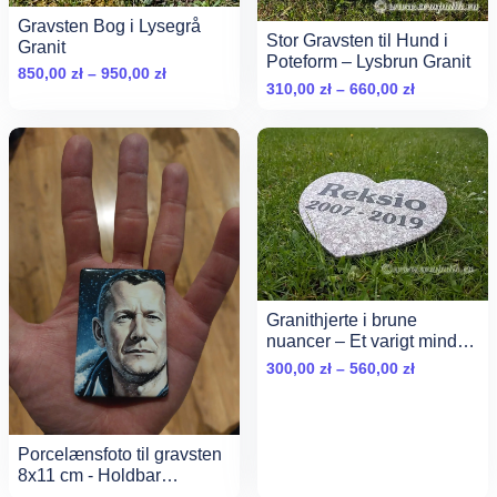
Gravsten Bog i Lysegrå
Stor Gravsten til Hund i
Granit
Poteform – Lysbrun Granit
Zakres
850,00
zł
–
950,00
zł
Zakres
310,00
zł
–
660,00
zł
cen:
cen:
od
od
850,00 zł
310,00 zł
do
do
950,00 zł
660,00 zł
Granithjerte i brune
nuancer – Et varigt minde
om dit dyr
Zakres
300,00
zł
–
560,00
zł
cen:
od
300,00 zł
Porcelænsfoto til gravsten
do
8x11 cm - Holdbar
560,00 zł
fotokeramik