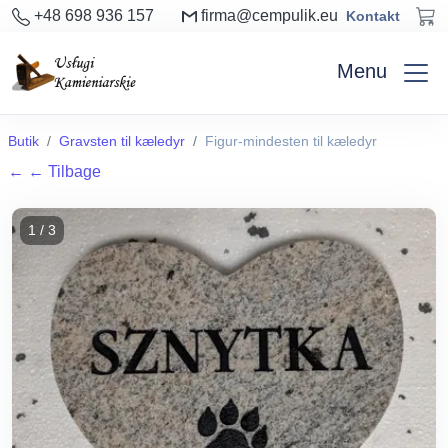
+48 698 936 157
firma@cempulik.eu
Kontakt
Menu
Butik
Gravsten til kæledyr
Figur-mindesten til kæledyr
←
← Tilbage
1 / 3