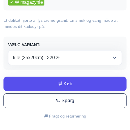
cen:
✓ W magazynie
od
Et delikat hjerte af lys creme granit. En smuk og varig måde at
320,00 zł
mindes dit kæledyr på.
do
VÆLG VARIANT:
610,00 zł
🛒 Køb
📞 Spørg
🚚 Fragt og returnering