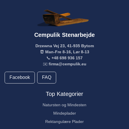
Cempulik Stenarbejde
Drzewna Vej 23, 41-935 Bytom
⏰ Man-Fre 8-16, Lør 8-13
📞
+48 698 936 157
✉️
firma@cempulik.eu
Facebook
FAQ
Top Kategorier
Natursten og Mindesten
Mindeplader
Rektangulære Plader