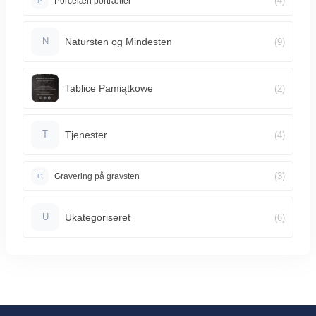
(4)
Porcelæn portrætter
P
Natursten og Mindesten
(9)
N
Tablice Pamiątkowe
(2)
Tjenester
(4)
T
(3)
Gravering på gravsten
G
Ukategoriseret
(6)
U