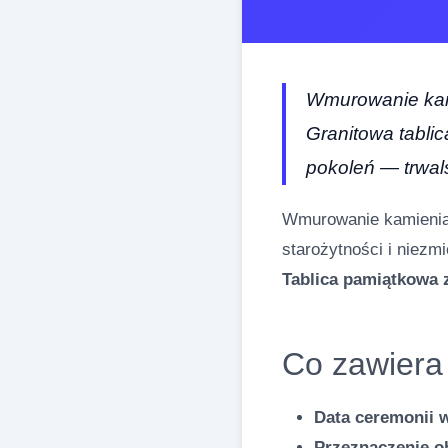
Wmurowanie kami
Granitowa tabli
pokoleń — trwal
Wmurowanie kamienia 
starożytności i niezm
Tablica pamiątkowa z
Co zawiera
Data ceremonii
Przeznaczenie o