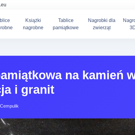
.eu
blice
Książki
Tablice
Nagrobki dla
Nagr
robne
nagrobne
pamiątkowe
zwierząt
3
pamiątkowa na kamień w
a i granit
 Cempulik