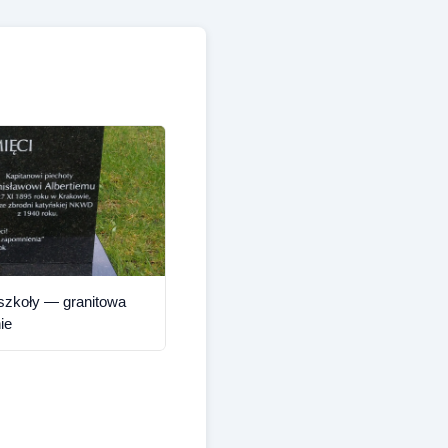
szkoły — granitowa
ie