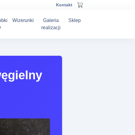
Kontakt
obki
Wizerunki
Galeria
Sklep
D
realizacji
ęgielny