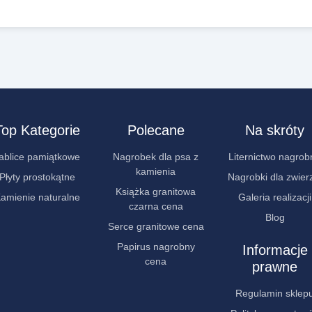
Top Kategorie
Polecane
Na skróty
ablice pamiątkowe
Nagrobek dla psa z
Liternictwo nagrob
kamienia
Płyty prostokątne
Nagrobki dla zwier
Książka granitowa
amienie naturalne
Galeria realizacji
czarna cena
Blog
Serce granitowe cena
Papirus nagrobny
Informacje
cena
prawne
Regulamin sklep