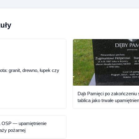
uły
ota: granit, drewno, łupek czy
Dąb Pamięci po zakończeniu 
tablica jako trwałe upamiętnien
a OSP — upamiętnienie
raży pożarnej