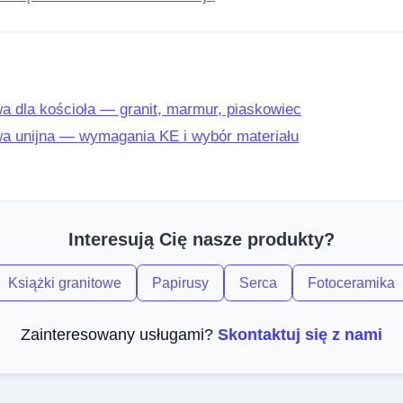
a dla kościoła — granit, marmur, piaskowiec
wa unijna — wymagania KE i wybór materiału
Interesują Cię nasze produkty?
Książki granitowe
Papirusy
Serca
Fotoceramika
Zainteresowany usługami?
Skontaktuj się z nami