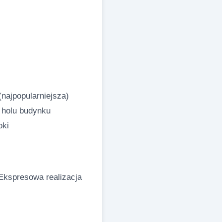
najpopularniejsza)
w holu budynku
oki
 Ekspresowa realizacja