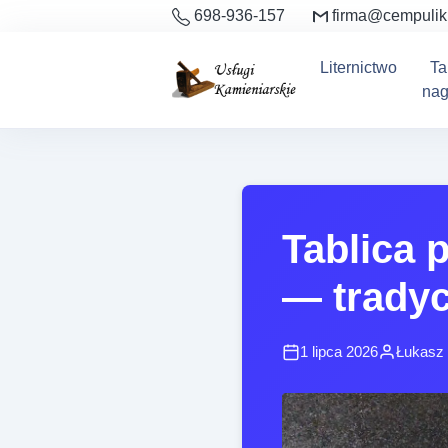
698-936-157
firma@cempulik
Liternictwo
Ta
nag
Tablica 
— tradycj
1 lipca 2026
Łukasz