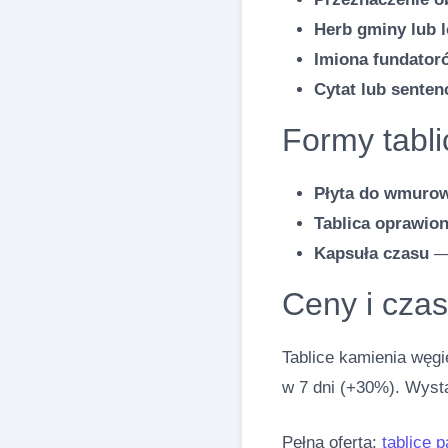
Herb gminy lub 
Imiona fundator
Cytat lub senten
Formy tabli
Płyta do wmuro
Tablica oprawio
Kapsuła czasu
— 
Ceny i czas 
Tablice kamienia węg
w 7 dni (+30%). Wyst
Pełna oferta:
tablice 