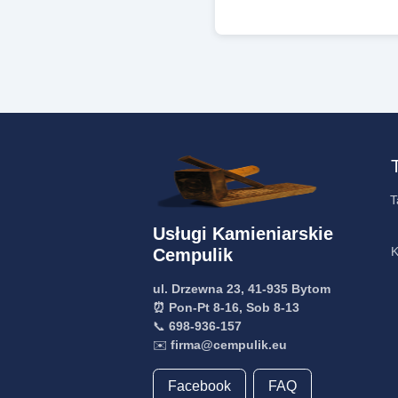
T
Usługi Kamieniarskie
K
Cempulik
ul. Drzewna 23, 41-935 Bytom
⏰ Pon-Pt 8-16, Sob 8-13
📞
698-936-157
✉️
firma@cempulik.eu
Facebook
FAQ