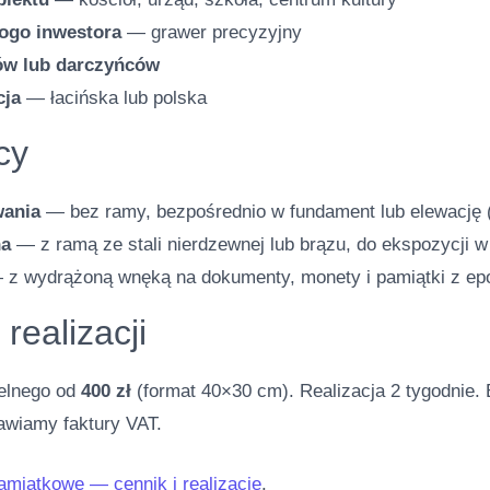
logo inwestora
— grawer precyzyjny
ów lub darczyńców
cja
— łacińska lub polska
cy
wania
— bez ramy, bezpośrednio w fundament lub elewację (
na
— z ramą ze stali nierdzewnej lub brązu, do ekspozycji 
z wydrążoną wnęką na dokumenty, monety i pamiątki z ep
realizacji
ielnego od
400 zł
(format 40×30 cm). Realizacja 2 tygodnie.
awiamy faktury VAT.
pamiątkowe — cennik i realizacje
.