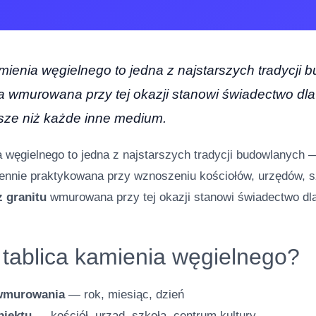
enia węgielnego to jedna z najstarszych tradycji 
ca wmurowana przy tej okazji stanowi świadectwo dla
sze niż każde inne medium.
węgielnego to jedna z najstarszych tradycji budowlanych 
iennie praktykowana przy wznoszeniu kościołów, urzędów, s
 granitu
wmurowana przy tej okazji stanowi świadectwo dla
 tablica kamienia węgielnego?
 wmurowania
— rok, miesiąc, dzień
biektu
— kościół, urząd, szkoła, centrum kultury