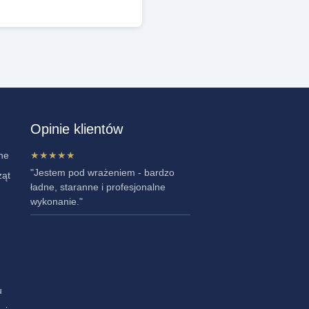
Opinie klientów
ne
★★★★★
"Jestem pod wrażeniem - bardzo
ząt
ładne, staranne i profesjonalne
wykonanie."
u