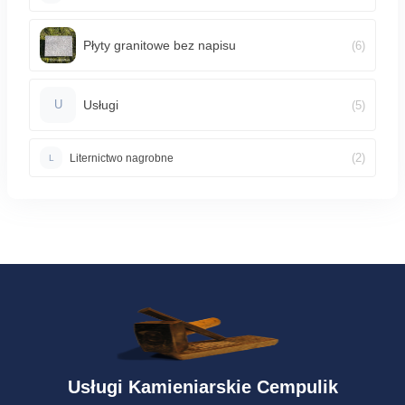
Płyty granitowe bez napisu
(6)
Usługi
(5)
U
(2)
Liternictwo nagrobne
L
Usługi Kamieniarskie Cempulik