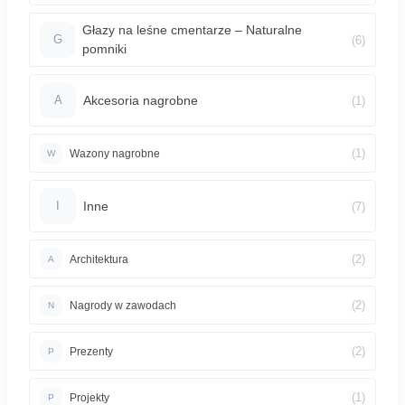
Głazy na leśne cmentarze – Naturalne
(6)
G
pomniki
Akcesoria nagrobne
(1)
A
(1)
Wazony nagrobne
W
Inne
(7)
I
(2)
Architektura
A
(2)
Nagrody w zawodach
N
(2)
Prezenty
P
(1)
Projekty
P