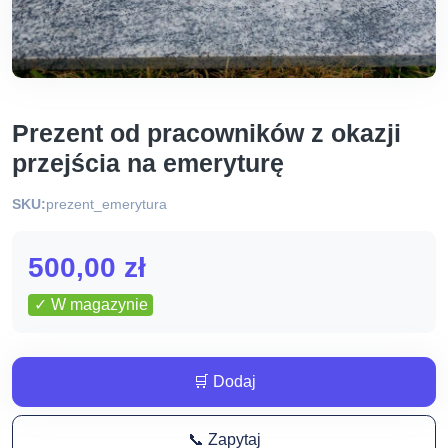
Prezent od pracowników z okazji
przejścia na emeryturę
SKU:
prezent_emerytura
500,00
zł
✓ W magazynie
🛒 Dodaj
📞 Zapytaj