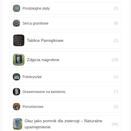
(3)
Prostokątne płyty
(8)
Serca granitowe
Tablice Pamiątkowe
(2)
Zdjęcia nagrobne
(10)
(1)
Fotokryształ
(7)
Grawerowane na kamieniu
(2)
Porcelanowe
Głaz jako pomnik dla zwierząt – Naturalne
(44)
upamiętnienie