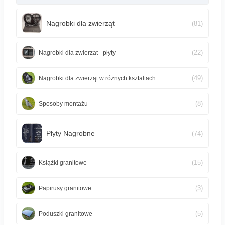
Nagrobki dla zwierząt
(81)
(22)
Nagrobki dla zwierzat - płyty
(49)
Nagrobki dla zwierząt w różnych kształtach
(8)
Sposoby montażu
Płyty Nagrobne
(74)
(15)
Książki granitowe
(3)
Papirusy granitowe
(5)
Poduszki granitowe