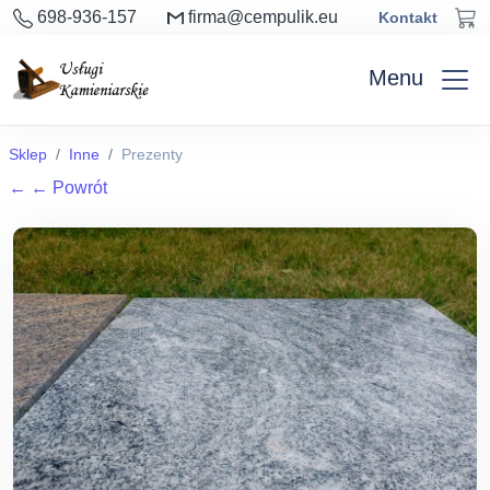
698-936-157
firma@cempulik.eu
Kontakt
Menu
Sklep
Inne
Prezenty
←
← Powrót