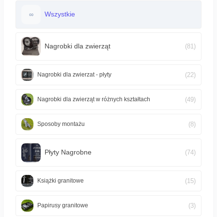
Wszystkie
∞
Nagrobki dla zwierząt
(81)
(22)
Nagrobki dla zwierzat - płyty
(49)
Nagrobki dla zwierząt w różnych kształtach
(8)
Sposoby montażu
Płyty Nagrobne
(74)
(15)
Książki granitowe
(3)
Papirusy granitowe