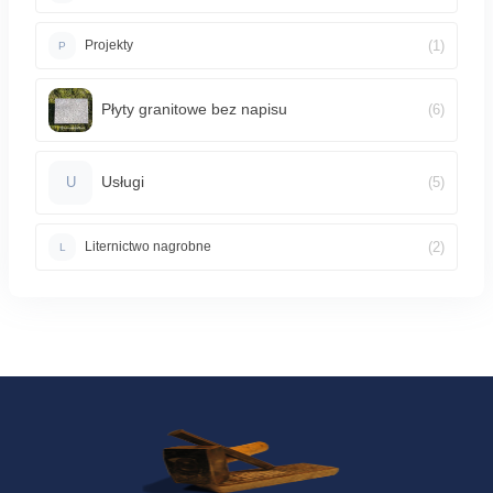
(1)
Projekty
P
Płyty granitowe bez napisu
(6)
Usługi
(5)
U
(2)
Liternictwo nagrobne
L