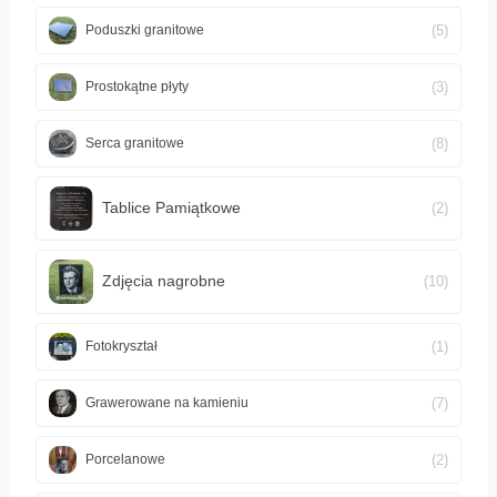
(5)
Poduszki granitowe
(3)
Prostokątne płyty
(8)
Serca granitowe
Tablice Pamiątkowe
(2)
Zdjęcia nagrobne
(10)
(1)
Fotokryształ
(7)
Grawerowane na kamieniu
(2)
Porcelanowe