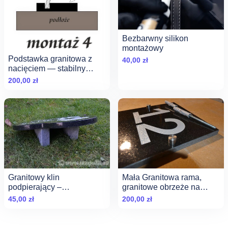
Bezbarwny silikon
montażowy
Podstawka granitowa z
40,00
zł
nacięciem — stabilny
montaż tablic
200,00
zł
Granitowy klin
Mała Granitowa rama,
podpierający –
granitowe obrzeże na
Profesjonalny montaż
cmentarz dla zwierząt
45,00
zł
200,00
zł
tablic pod skosem