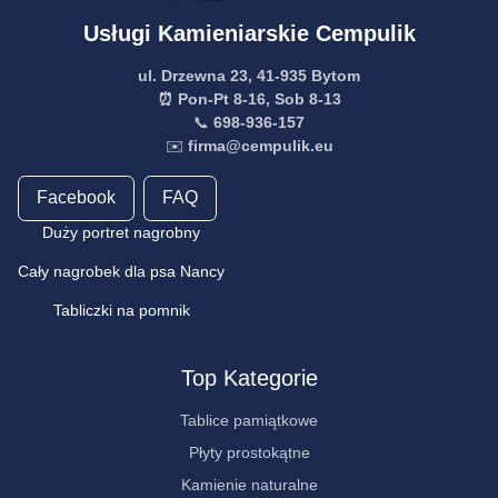
Usługi Kamieniarskie Cempulik
ul. Drzewna 23, 41-935 Bytom
⏰ Pon-Pt 8-16, Sob 8-13
📞
698-936-157
✉️
firma@cempulik.eu
Facebook
FAQ
Duży portret nagrobny
Cały nagrobek dla psa Nancy
Tabliczki na pomnik
Top Kategorie
Tablice pamiątkowe
Płyty prostokątne
Kamienie naturalne