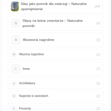
Głaz jako pomnik dla zwierząt – Naturalne
(44)
upamiętnienie
Głazy na leśne cmentarze – Naturalne
(6)
G
pomniki
Akcesoria nagrobne
(1)
A
(1)
Wazony nagrobne
W
Inne
(7)
I
(2)
Architektura
A
(2)
Nagrody w zawodach
N
(2)
Prezenty
P