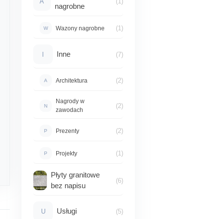
A
(1)
nagrobne
(1)
Wazony nagrobne
W
Inne
I
(7)
(2)
Architektura
A
Nagrody w
(2)
N
zawodach
(2)
Prezenty
P
(1)
Projekty
P
Płyty granitowe
(6)
bez napisu
Usługi
U
(5)