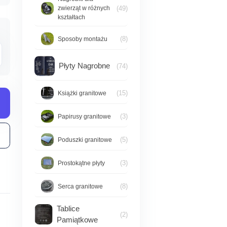
(49)
zwierząt w różnych
kształtach
(8)
Sposoby montażu
Płyty Nagrobne
(74)
(15)
Książki granitowe
(3)
Papirusy granitowe
(5)
Poduszki granitowe
(3)
Prostokątne płyty
(8)
Serca granitowe
Tablice
(2)
Pamiątkowe