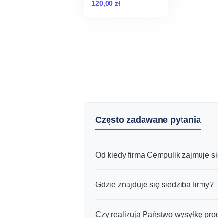
podstawę
120,00
zł
Często zadawane pytania
Od kiedy firma Cempulik zajmuje s
Gdzie znajduje się siedziba firmy?
Czy realizują Państwo wysyłkę pr