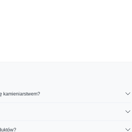
ię kamieniarstwem?
oduktów?