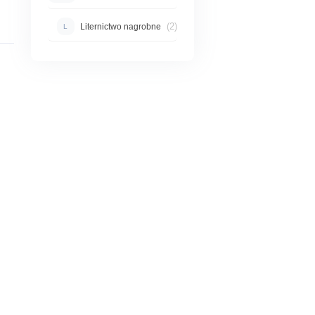
(2)
Liternictwo nagrobne
L