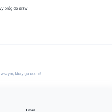
wy próg do drzwi
erwszym, który go oceni!
Email