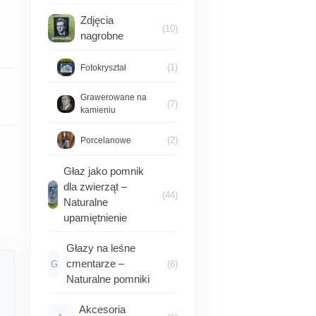
Zdjęcia
(10)
nagrobne
(1)
Fotokryształ
Grawerowane na
(7)
kamieniu
(2)
Porcelanowe
Głaz jako pomnik
dla zwierząt –
(44)
Naturalne
upamiętnienie
Głazy na leśne
cmentarze –
G
(6)
Naturalne pomniki
Akcesoria