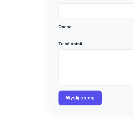
Ocena
Treść opinii
Wyślij opinię