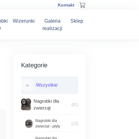
Kontakt
obki
Wizerunki
Galeria
Sklep
D
realizacji
Kategorie
Wszystkie
∞
Nagrobki dla
(81)
zwierząt
Nagrobki dla
(22)
zwierzat - płyty
Nagrobki dla