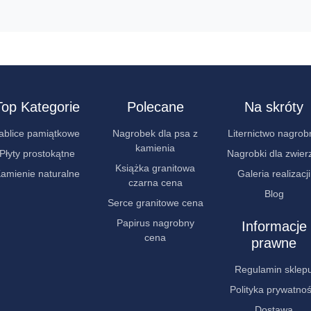
Top Kategorie
Polecane
Na skróty
ablice pamiątkowe
Nagrobek dla psa z
Liternictwo nagrob
kamienia
Płyty prostokątne
Nagrobki dla zwier
Książka granitowa
amienie naturalne
Galeria realizacji
czarna cena
Blog
Serce granitowe cena
Papirus nagrobny
Informacje
cena
prawne
Regulamin sklep
Polityka prywatnoś
Dostawa