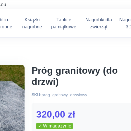
.eu
blice
Książki
Tablice
Nagrobki dla
Nagr
robne
nagrobne
pamiątkowe
zwierząt
3
Próg granitowy (do
drzwi)
SKU:
prog_graitowy_drzwiowy
320,00
zł
✓ W magazynie