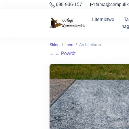
698-936-157
firma@cempulik
Liternictwo
Ta
nag
Sklep
Inne
Architektura
←
← Powrót