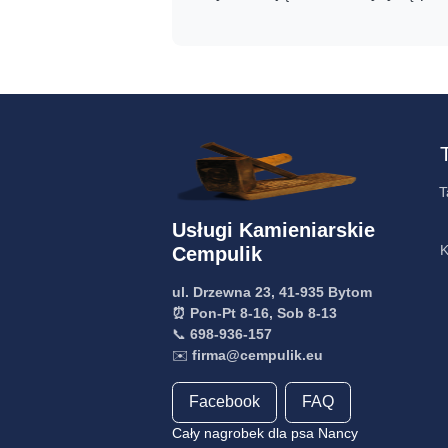
T
Usługi Kamieniarskie
K
Cempulik
ul. Drzewna 23, 41-935 Bytom
⏰ Pon-Pt 8-16, Sob 8-13
📞
698-936-157
✉️
firma@cempulik.eu
Facebook
FAQ
Cały nagrobek dla psa Nancy