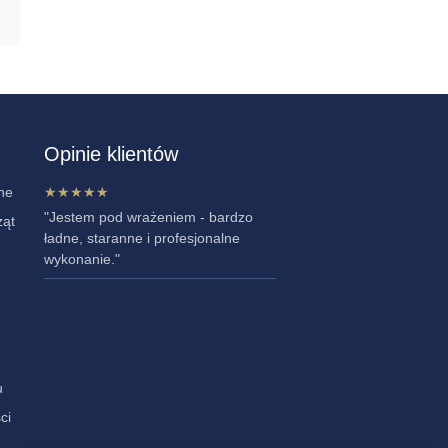
Opinie klientów
ne
★★★★★
"Jestem pod wrażeniem - bardzo
ząt
ładne, staranne i profesjonalne
wykonanie."
u
ci