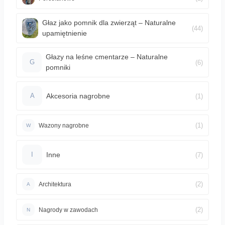
Głaz jako pomnik dla zwierząt – Naturalne
(44)
upamiętnienie
Głazy na leśne cmentarze – Naturalne
(6)
G
pomniki
Akcesoria nagrobne
(1)
A
(1)
Wazony nagrobne
W
Inne
(7)
I
(2)
Architektura
A
(2)
Nagrody w zawodach
N