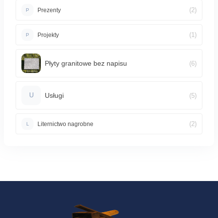
(2)
Prezenty
P
(1)
Projekty
P
Płyty granitowe bez napisu
(6)
Usługi
(5)
U
(2)
Liternictwo nagrobne
L