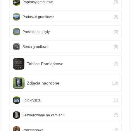
(3)
Papirusy granitowe
(5)
Poduszki granitowe
(3)
Prostokątne płyty
(8)
Serca granitowe
Tablice Pamiątkowe
(2)
Zdjęcia nagrobne
(10)
(1)
Fotokryształ
(7)
Grawerowane na kamieniu
(2)
Porcelanowe