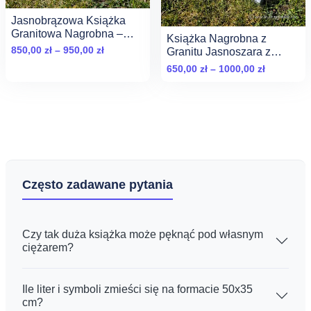
Jasnobrązowa Książka
Granitowa Nagrobna –
Książka Nagrobna z
Wzór Premium
Zakres
850,00
zł
–
950,00
zł
Granitu Jasnoszara z
cen:
Ciemnymi Mazami
Zakres
650,00
zł
–
1000,00
zł
od
cen:
850,00 zł
od
do
650,00 zł
950,00 zł
do
1000,00 zł
Często zadawane pytania
Czy tak duża książka może pęknąć pod własnym
ciężarem?
Ile liter i symboli zmieści się na formacie 50x35
cm?