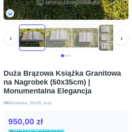
‹
›
Duża Brązowa Książka Granitowa
na Nagrobek (50x35cm) |
Monumentalna Elegancja
SKU:
ksiazka_50x35_braz
950,00
zł