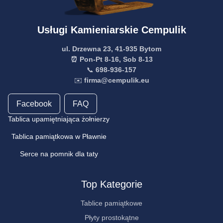
Usługi Kamieniarskie Cempulik
ul. Drzewna 23, 41-935 Bytom
⏰ Pon-Pt 8-16, Sob 8-13
📞
698-936-157
✉️
firma@cempulik.eu
Facebook
FAQ
Tablica upamiętniająca żołnierzy
Tablica pamiątkowa w Pławnie
Serce na pomnik dla taty
Top Kategorie
Tablice pamiątkowe
Płyty prostokątne