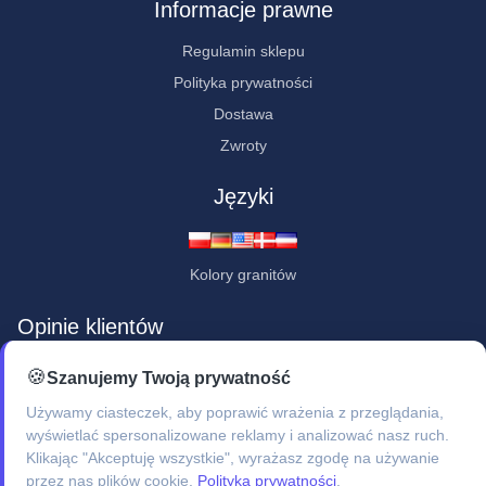
Informacje prawne
Regulamin sklepu
Polityka prywatności
Dostawa
Zwroty
Języki
Kolory granitów
Opinie klientów
★★★★★
🍪
Szanujemy Twoją prywatność
"Jestem pod wrażeniem - bardzo ładne, staranne i profesjonalne
Używamy ciasteczek, aby poprawić wrażenia z przeglądania,
wykonanie."
wyświetlać spersonalizowane reklamy i analizować nasz ruch.
Klikając "Akceptuję wszystkie", wyrażasz zgodę na używanie
przez nas plików cookie.
Polityka prywatności
.