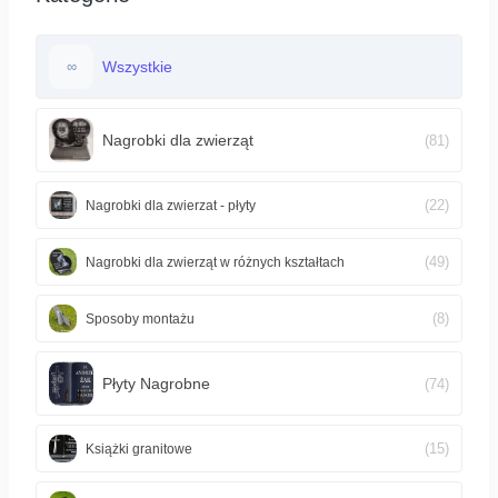
Wszystkie
∞
Nagrobki dla zwierząt
(81)
(22)
Nagrobki dla zwierzat - płyty
(49)
Nagrobki dla zwierząt w różnych kształtach
(8)
Sposoby montażu
Płyty Nagrobne
(74)
(15)
Książki granitowe