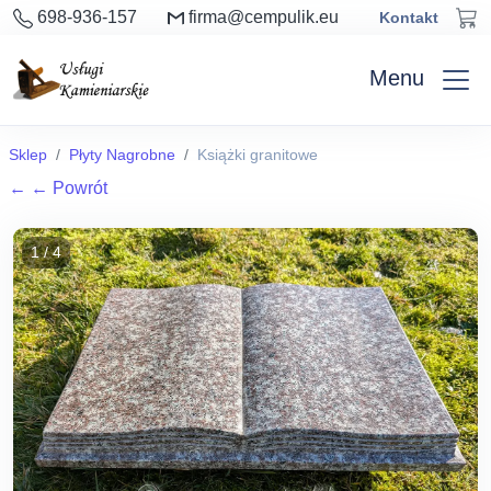
698-936-157
firma@cempulik.eu
Kontakt
Menu
Sklep
Płyty Nagrobne
Książki granitowe
←
← Powrót
1 / 4