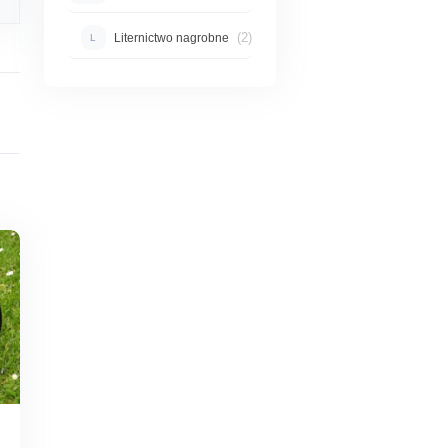
(2)
Liternictwo nagrobne
L