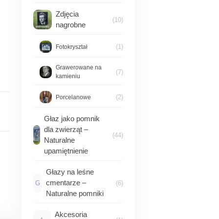
Zdjęcia
(10)
nagrobne
(1)
Fotokryształ
Grawerowane na
(7)
kamieniu
(2)
Porcelanowe
Głaz jako pomnik
dla zwierząt –
(44)
Naturalne
upamiętnienie
Głazy na leśne
cmentarze –
G
(6)
Naturalne pomniki
Akcesoria