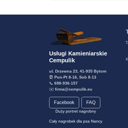
T
Usługi Kamieniarskie
K
Cempulik
ul. Drzewna 23, 41-935 Bytom
⏰ Pon-Pt 8-16, Sob 8-13
📞
698-936-157
✉️
firma@cempulik.eu
Facebook
FAQ
Duży portret nagrobny
Cały nagrobek dla psa Nancy