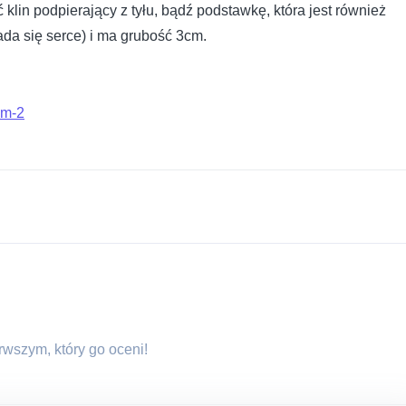
in podpierający z tyłu, bądź podstawkę, która jest również
da się serce) i ma grubość 3cm.
em-2
erwszym, który go oceni!