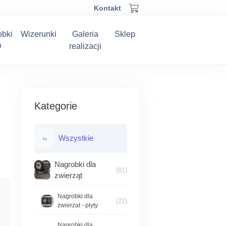
Kontakt
obki
Wizerunki
Galeria
Sklep
D
realizacji
Kategorie
Wszystkie
∞
Nagrobki dla
(81)
zwierząt
Nagrobki dla
(22)
zwierzat - płyty
Nagrobki dla