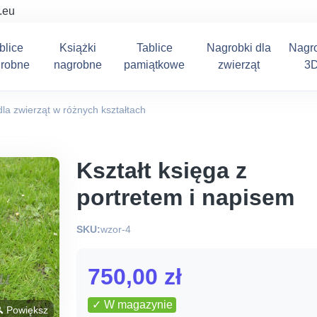
.eu
blice
Książki
Tablice
Nagrobki dla
Nagr
robne
nagrobne
pamiątkowe
zwierząt
3
la zwierząt w różnych kształtach
Kształt księga z
portretem i napisem
SKU:
wzor-4
750,00
zł
✓ W magazynie
 Powiększ