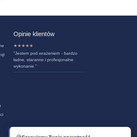
Opinie klientów
ne
★★★★★
"Jestem pod wrażeniem - bardzo
ząt
ładne, staranne i profesjonalne
wykonanie."
u
ci