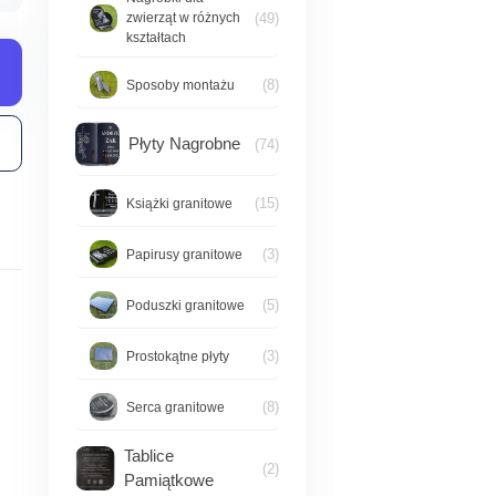
(49)
zwierząt w różnych
kształtach
(8)
Sposoby montażu
Płyty Nagrobne
(74)
(15)
Książki granitowe
(3)
Papirusy granitowe
(5)
Poduszki granitowe
(3)
Prostokątne płyty
(8)
Serca granitowe
Tablice
(2)
Pamiątkowe