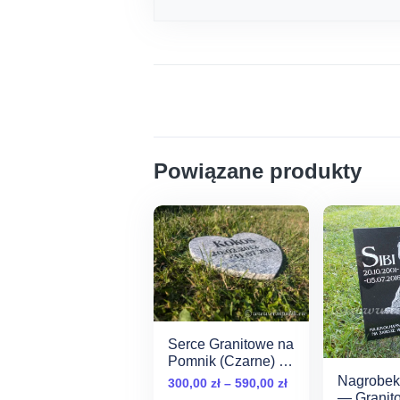
Powiązane produkty
Serce Granitowe na
Pomnik (Czarne) —
Klasyczna
Nagrobek
Zakres
300,00
zł
–
590,00
zł
Elegancja
— Granit