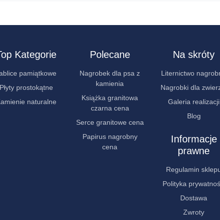
Top Kategorie
Polecane
Na skróty
ablice pamiątkowe
Nagrobek dla psa z
Liternictwo nagrob
kamienia
Płyty prostokątne
Nagrobki dla zwier
Książka granitowa
amienie naturalne
Galeria realizacji
czarna cena
Blog
Serce granitowe cena
Papirus nagrobny
Informacje
cena
prawne
Regulamin sklep
Polityka prywatnoś
Dostawa
Zwroty