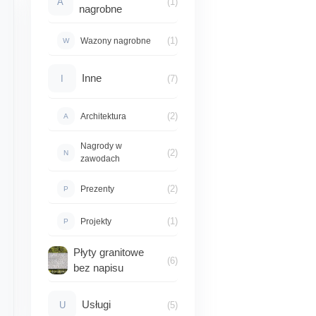
A
(1)
nagrobne
(1)
Wazony nagrobne
W
Inne
I
(7)
(2)
Architektura
A
Nagrody w
(2)
N
zawodach
(2)
Prezenty
P
(1)
Projekty
P
Płyty granitowe
(6)
bez napisu
Usługi
U
(5)