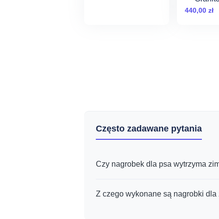
cen:
Pomnik d
440,00
zł
od
(Duży)
300,00 zł
do
590,00 zł
Często zadawane pytania
Czy nagrobek dla psa wytrzyma zi
Z czego wykonane są nagrobki dla 