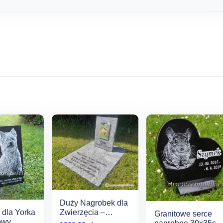
Duży Nagrobek dla
 dla Yorka
Zwierzęcia –
Granitowe serce
owy
Granitowy Pomnik