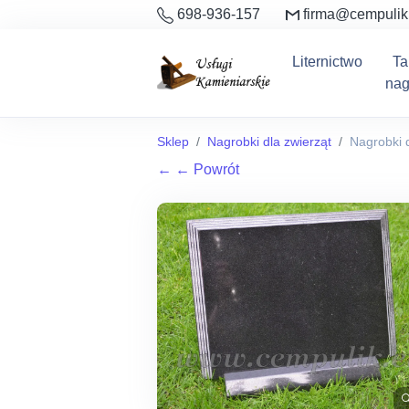
698-936-157
firma@cempulik
Liternictwo
Ta
nag
Sklep
Nagrobki dla zwierząt
Nagrobki d
←
← Powrót
