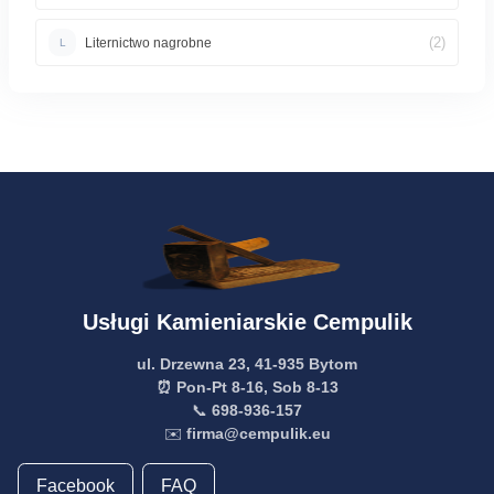
(2)
Liternictwo nagrobne
L
Usługi Kamieniarskie Cempulik
ul. Drzewna 23, 41-935 Bytom
⏰ Pon-Pt 8-16, Sob 8-13
📞
698-936-157
✉️
firma@cempulik.eu
Facebook
FAQ