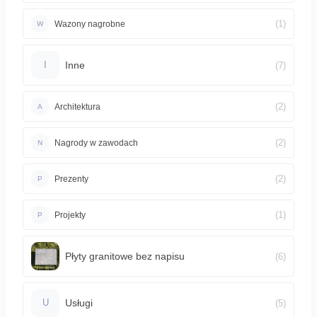
(1)
Wazony nagrobne
W
Inne
(7)
I
(2)
Architektura
A
(2)
Nagrody w zawodach
N
(2)
Prezenty
P
(1)
Projekty
P
Płyty granitowe bez napisu
(6)
Usługi
(5)
U