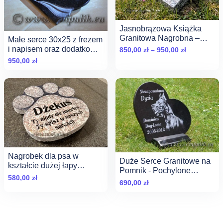
Jasnobrązowa Książka
Granitowa Nagrobna –
Małe serce 30x25 z frezem
Wzór Premium
i napisem oraz dodatkowo
Zakres
850,00
zł
–
950,00
zł
podstawa 45x45
cen:
950,00
zł
od
850,00 zł
do
950,00 zł
Nagrobek dla psa w
Duże Serce Granitowe na
kształcie dużej łapy
Pomnik - Pochylone
(grubsza płyta)
580,00
zł
(40x35)
690,00
zł