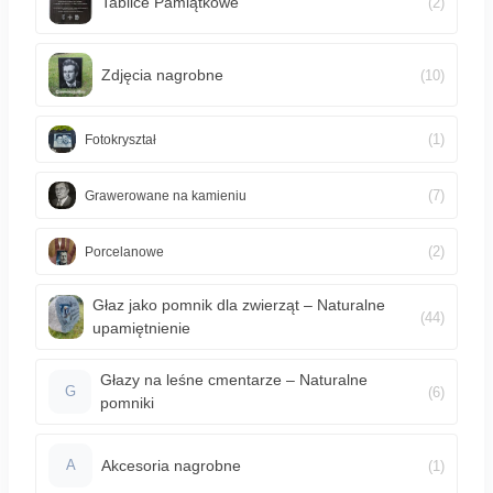
Tablice Pamiątkowe
(2)
Zdjęcia nagrobne
(10)
(1)
Fotokryształ
(7)
Grawerowane na kamieniu
(2)
Porcelanowe
Głaz jako pomnik dla zwierząt – Naturalne
(44)
upamiętnienie
Głazy na leśne cmentarze – Naturalne
(6)
G
pomniki
Akcesoria nagrobne
(1)
A