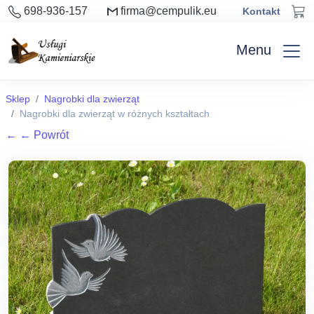
698-936-157
firma@cempulik.eu
Kontakt
Menu
Sklep
Nagrobki dla zwierząt
Nagrobki dla zwierząt w różnych kształtach
←
← Powrót