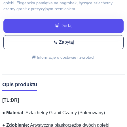
gołębi. Elegancka pamiątka na nagrobek, łącząca szlachetny
czarny granit z precyzyjnym rzemiosłem.
🛒 Dodaj
📞 Zapytaj
🚚 Informacje o dostawie i zwrotach
Opis produktu
[TL;DR]
●
Materiał:
Szlachetny Granit Czarny (Polerowany)
●
Zdobienie:
Artystyczna płaskorzeźba dwóch gołębi