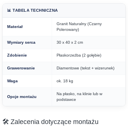
📊 TABELA TECHNICZNA
Granit Naturalny (Czarny
Materiał
Polerowany)
Wymiary serca
30 x 40 x 2 cm
Zdobienie
Płaskorzeźba (2 gołębie)
Grawerowanie
Diamentowe (tekst + wizerunek)
Waga
ok. 18 kg
Na płasko, na klinie lub w
Opcje montażu
podstawce
🛠️ Zalecenia dotyczące montażu