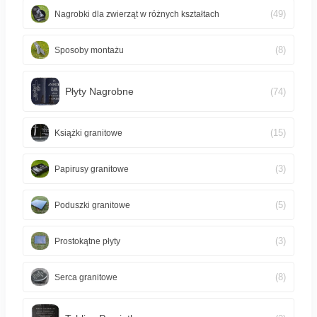
(49)
Nagrobki dla zwierząt w różnych kształtach
(8)
Sposoby montażu
Płyty Nagrobne
(74)
(15)
Książki granitowe
(3)
Papirusy granitowe
(5)
Poduszki granitowe
(3)
Prostokątne płyty
(8)
Serca granitowe