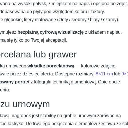
ana na wysoki połysk, z miejscem na napis i opcjonalne zdjęc
dopasowana do płyty pod względem koloru i faktury.
głębokie, litery malowane (złoty / srebrny / biały / czarny).
rzymujesz
bezpłatną cyfrową wizualizację
z układem napisu.
a się tylko po Twojej akceptacji.
rcelana lub grawer
bka urnowego
wkładkę porcelanową
— kolorowe zdjęcie
wałe przez dziesięciolecia. Dostępne rozmiary:
8×11 cm
lub
9×
owany portret
z fotografii techniką diamentową. Obie opcje
eniu.
rzu urnowym
stawą, nagrobek jest stabilny na grobie urnowym zarówno na
łycie lastryko. Do trwałego połączenia elementów zestawu ze s