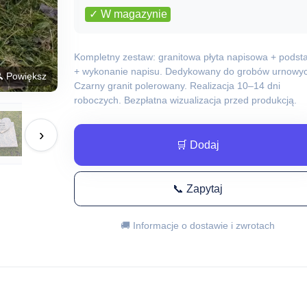
✓ W magazynie
Kompletny zestaw: granitowa płyta napisowa + podst
+ wykonanie napisu. Dedykowany do grobów urnowyc
 Powiększ
Czarny granit polerowany. Realizacja 10–14 dni
roboczych. Bezpłatna wizualizacja przed produkcją.
›
🛒 Dodaj
📞 Zapytaj
🚚 Informacje o dostawie i zwrotach