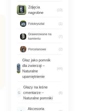
Zdjęcia
(10)
nagrobne
(1)
Fotokryształ
Grawerowane na
(7)
kamieniu
(2)
Porcelanowe
Głaz jako pomnik
dla zwierząt –
(44)
Naturalne
upamiętnienie
Głazy na leśne
cmentarze –
G
(6)
Naturalne pomniki
Akcesoria