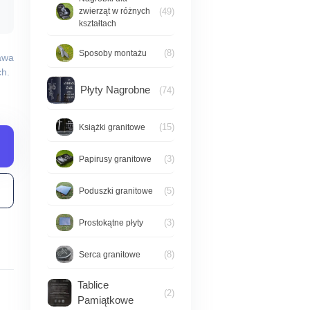
(49)
zwierząt w różnych
kształtach
(8)
Sposoby montażu
awa
h.
Płyty Nagrobne
(74)
(15)
Książki granitowe
(3)
Papirusy granitowe
(5)
Poduszki granitowe
(3)
Prostokątne płyty
(8)
Serca granitowe
Tablice
(2)
Pamiątkowe