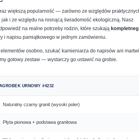
raz większą popularność — zarówno ze względów praktycznyc
, jak i ze względu na rosnącą świadomość ekologiczną. Nasz
dpowiedź na realne potrzeby rodzin, które szukają
kompletneg
awy i napisu pamiątkowego w jednym zamówieniu.
elementów osobno, szukać kamieniarza do napisów ani martw
my gotowy zestaw — wystarczy go ustawić na grobie.
NAGROBEK URNOWY #4232
Naturalny czarny granit (wysoki poler)
Płyta pionowa + podstawa granitowa