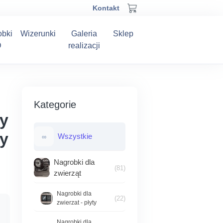
Kontakt
obki
Wizerunki
Galeria
Sklep
D
realizacji
Kategorie
y
y
Wszystkie
∞
Nagrobki dla
(81)
zwierząt
Nagrobki dla
(22)
zwierzat - płyty
Nagrobki dla