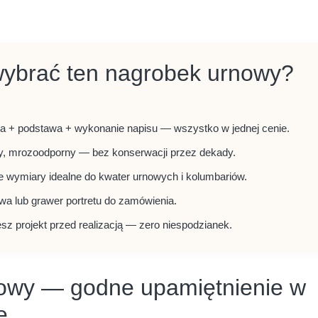
wybrać ten nagrobek urnowy?
owa + podstawa + wykonanie napisu — wszystko w jednej cenie.
ały, mrozoodporny — bez konserwacji przez dekady.
 wymiary idealne do kwater urnowych i kolumbariów.
wa lub grawer portretu do zamówienia.
esz projekt przed realizacją — zero niespodzianek.
owy — godne upamiętnienie w
e