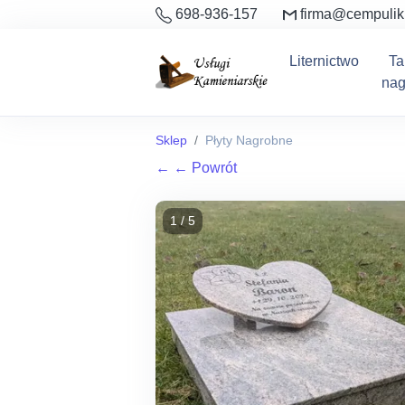
698-936-157
firma@cempulik
Liternictwo
Ta
nag
Sklep
Płyty Nagrobne
←
← Powrót
1 / 5