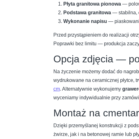
Płyta granitowa pionowa
— polow
Podstawa granitowa
— stabilna, 
Wykonanie napisu
— piaskowanie 
Przed przystąpieniem do realizacji ot
Poprawki bez limitu — produkcja zaczyn
Opcja zdjęcia — po
Na życzenie możemy dodać do nagro
wydrukowane na ceramicznej płytce, tr
cm
. Alternatywnie wykonujemy
grawer
wyceniamy indywidualnie przy zamówi
Montaż na cmenta
Dzięki przemyślanej konstrukcji z pod
żwirze, jak i na betonowej ramie lub p