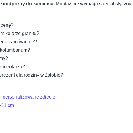
ozoodporny do kamienia
. Montaż nie wymaga specjalistyczny
w cenę?
 kolorze granitu?
ebiega zamówienie?
 kolumbarium?
imy?
a cmentarzu?
ezent dla rodziny w żałobie?
— personalizowane zdjęcie
×11 cm