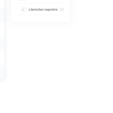
(2)
Liternictwo nagrobne
L