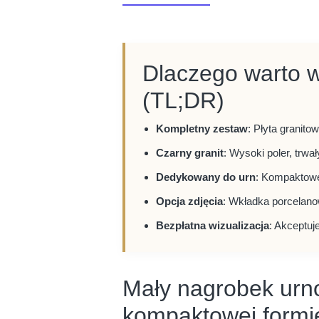
Dlaczego warto 
(TL;DR)
Kompletny zestaw
: Płyta granit
Czarny granit
: Wysoki poler, trw
Dedykowany do urn
: Kompaktowe
Opcja zdjęcia
: Wkładka porcelano
Bezpłatna wizualizacja
: Akceptuj
Mały nagrobek urn
kompaktowej formi