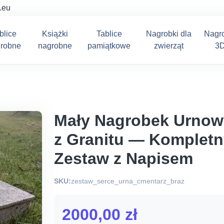
.eu
blice
Książki
Tablice
Nagrobki dla
Nagr
robne
nagrobne
pamiątkowe
zwierząt
3
Mały Nagrobek Urnow
z Granitu — Kompletn
Zestaw z Napisem
SKU:
zestaw_serce_urna_cmentarz_braz
2000,00
zł