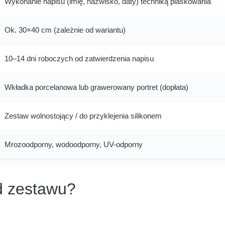
Wykonanie napisu (imię, nazwisko, daty) techniką piaskowania
Ok. 30×40 cm (zależnie od wariantu)
10–14 dni roboczych od zatwierdzenia napisu
Wkładka porcelanowa lub grawerowany portret (dopłata)
Zestaw wolnostojący / do przyklejenia silikonem
Mrozoodporny, wodoodporny, UV-odporny
d zestawu?