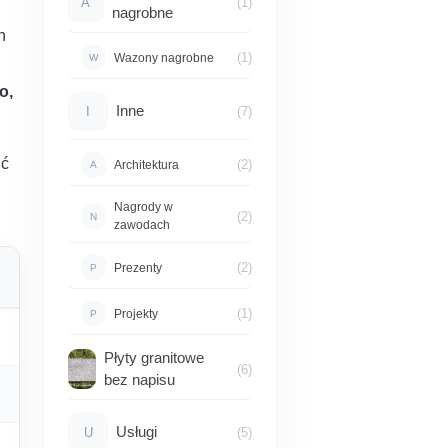
A
(1)
nagrobne
h
(1)
Wazony nagrobne
W
o,
Inne
I
(7)
ić
(2)
Architektura
A
Nagrody w
(2)
N
zawodach
(2)
Prezenty
P
(1)
Projekty
P
Płyty granitowe
(6)
bez napisu
Usługi
U
(5)