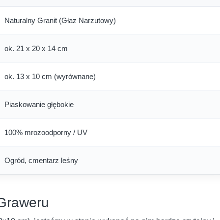
Naturalny Granit (Głaz Narzutowy)
ok. 21 x 20 x 14 cm
ok. 13 x 10 cm (wyrównane)
Piaskowanie głębokie
100% mrozoodporny / UV
Ogród, cmentarz leśny
 Graweru