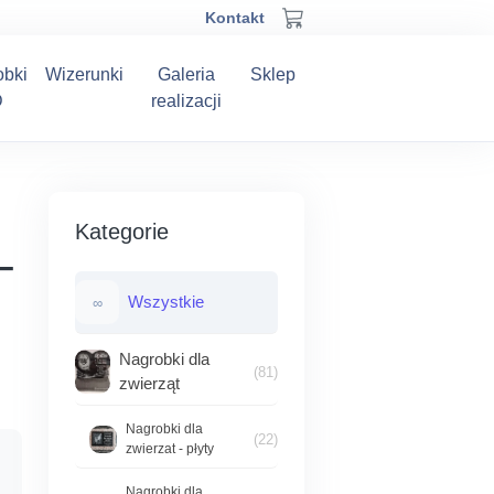
Kontakt
obki
Wizerunki
Galeria
Sklep
D
realizacji
Kategorie
–
Wszystkie
∞
Nagrobki dla
(81)
zwierząt
Nagrobki dla
(22)
zwierzat - płyty
Nagrobki dla