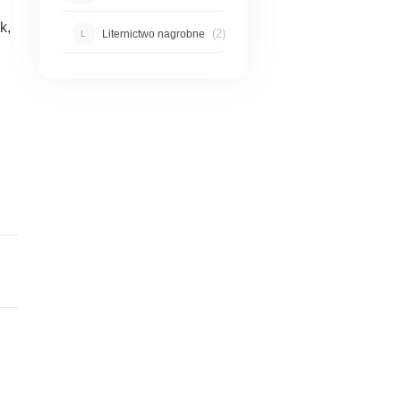
k,
(2)
Liternictwo nagrobne
L