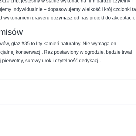
10 cm), jesteśmy w stanie wykonać na nim bardzo czytelny i
ujemy indywidualnie – dopasowujemy wielkość i krój czcionki ta
d wykonaniem graweru otrzymasz od nas projekt do akceptacji.
omisów
ów, głaz #35 to lity kamień naturalny. Nie wymaga on
jalnej konserwacji. Raz postawiony w ogrodzie, będzie trwał
 pierwotny, surowy urok i czytelność dedykacji.