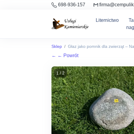
698-936-157
firma@cempulik
Liternictwo
Ta
nag
Sklep
Głaz jako pomnik dla zwierząt – N
←
← Powrót
1 / 2