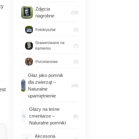
cy
Zdjęcia
(10)
nagrobne
(1)
Fotokryształ
Grawerowane na
(7)
kamieniu
(2)
Porcelanowe
Głaz jako pomnik
dla zwierząt –
(44)
Naturalne
est
upamiętnienie
Głazy na leśne
cmentarze –
G
(6)
Naturalne pomniki
Akcesoria