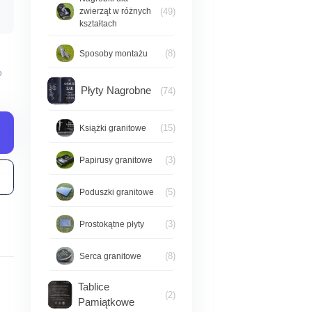
(49)
zwierząt w różnych
kształtach
(8)
Sposoby montażu
o
Płyty Nagrobne
(74)
(15)
Książki granitowe
(3)
Papirusy granitowe
(5)
Poduszki granitowe
(3)
Prostokątne płyty
(8)
Serca granitowe
Tablice
(2)
Pamiątkowe