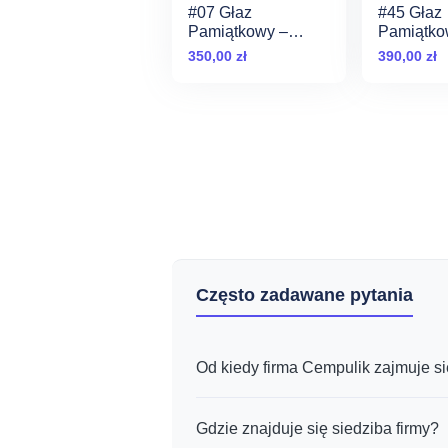
#07 Głaz
#45 Głaz
Pamiątkowy –
Pamiątko
Naturalny Pomnik
Naturaln
350,00
zł
390,00
zł
dla Psa
dla Psa
Często zadawane pytania
Od kiedy firma Cempulik zajmuje s
Gdzie znajduje się siedziba firmy?