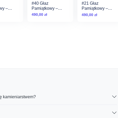
#40 Głaz
#21 Głaz
Pamiątkowy –
wy –
Pamiątkowy –
Naturalny Pomnik
y Pomnik
Naturalny Pomnik
490,00
zł
490,00
zł
dla Psa
dla Psa
ię kamieniarstwem?