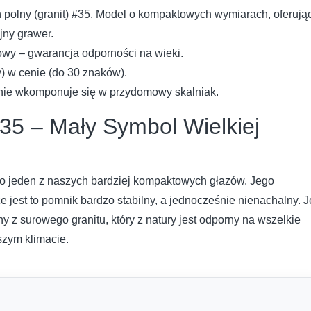
olny (granit) #35. Model o kompaktowych wymiarach, oferują
jny grawer.
owy – gwarancja odporności na wieki.
y) w cenie (do 30 znaków).
lnie wkomponuje się w przydomowy skalniak.
35 – Mały Symbol Wielkiej
o jeden z naszych bardziej kompaktowych głazów. Jego
jest to pomnik bardzo stabilny, a jednocześnie nienachalny. J
y z surowego granitu, który z natury jest odporny na wszelkie
zym klimacie.