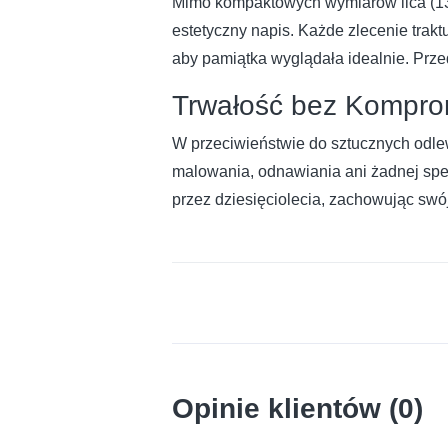
Mimo kompaktowych wymiarów lica (13x
estetyczny napis. Każde zlecenie trakt
aby pamiątka wyglądała idealnie. Prze
Trwałość bez Kompr
W przeciwieństwie do sztucznych odlew
malowania, odnawiania ani żadnej spec
przez dziesięciolecia, zachowując swój
Opinie klientów (0)