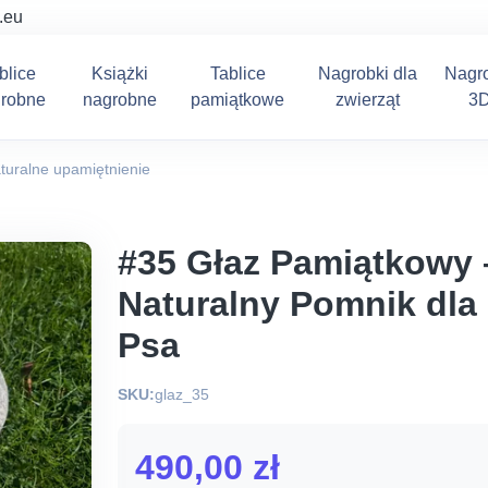
.eu
blice
Książki
Tablice
Nagrobki dla
Nagr
robne
nagrobne
pamiątkowe
zwierząt
3
aturalne upamiętnienie
#35 Głaz Pamiątkowy 
Naturalny Pomnik dla
Psa
SKU:
glaz_35
490,00
zł