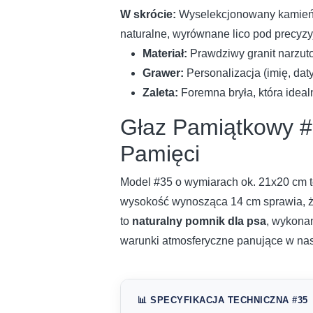
W skrócie:
Wyselekcjonowany kamień p
naturalne, wyrównane lico pod precyzy
Materiał:
Prawdziwy granit narzut
Grawer:
Personalizacja (imię, dat
Zaleta:
Foremna bryła, która idea
Głaz Pamiątkowy #
Pamięci
Model #35 o wymiarach ok. 21x20 cm t
wysokość wynosząca 14 cm sprawia, że 
to
naturalny pomnik dla psa
, wykonan
warunki atmosferyczne panujące w nas
📊 SPECYFIKACJA TECHNICZNA #35