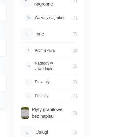
A
(1)
nagrobne
(1)
Wazony nagrobne
W
Inne
I
(7)
(2)
Architektura
A
Nagrody w
(2)
N
zawodach
(2)
Prezenty
P
(1)
Projekty
P
Płyty granitowe
(6)
bez napisu
Usługi
U
(5)