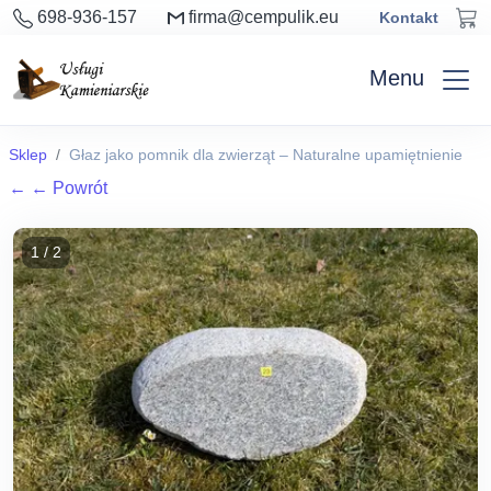
698-936-157
firma@cempulik.eu
Kontakt
Menu
Sklep
Głaz jako pomnik dla zwierząt – Naturalne upamiętnienie
←
← Powrót
1 / 2