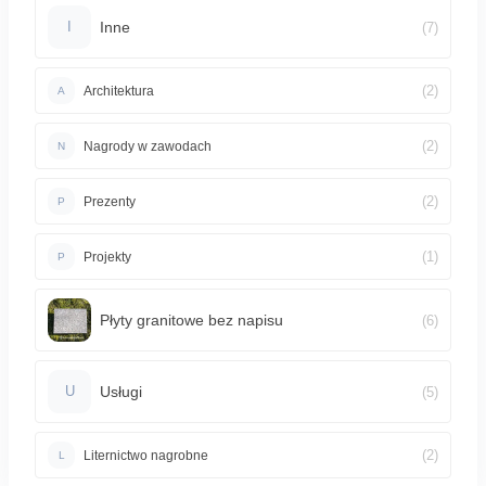
Inne
(7)
I
(2)
Architektura
A
(2)
Nagrody w zawodach
N
(2)
Prezenty
P
(1)
Projekty
P
Płyty granitowe bez napisu
(6)
Usługi
(5)
U
(2)
Liternictwo nagrobne
L