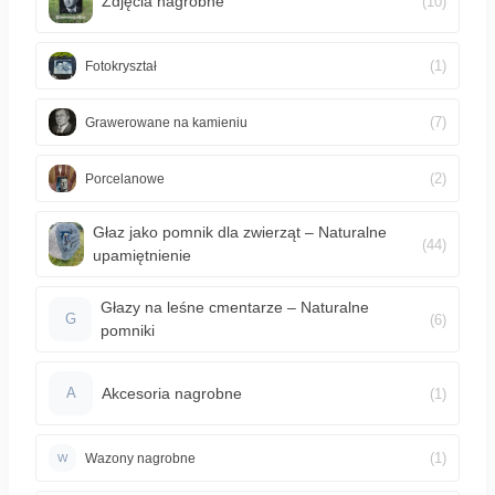
Zdjęcia nagrobne
(10)
(1)
Fotokryształ
(7)
Grawerowane na kamieniu
(2)
Porcelanowe
Głaz jako pomnik dla zwierząt – Naturalne
(44)
upamiętnienie
Głazy na leśne cmentarze – Naturalne
(6)
G
pomniki
Akcesoria nagrobne
(1)
A
(1)
Wazony nagrobne
W