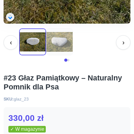
‹
›
#23 Głaz Pamiątkowy – Naturalny
Pomnik dla Psa
SKU:
glaz_23
330,00
zł
✓ W magazynie