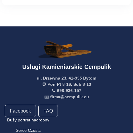
Usługi Kamieniarskie Cempulik
ul. Drzewna 23, 41-935 Bytom
⏰ Pon-Pt 8-16, Sob 8-13
📞
698-936-157
✉️
firma@cempulik.eu
Facebook
FAQ
Duży portret nagrobny
Serce Czesia