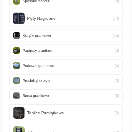
(8)
Sposoby montażu
Płyty Nagrobne
(74)
(15)
Książki granitowe
(3)
Papirusy granitowe
(5)
Poduszki granitowe
(3)
Prostokątne płyty
(8)
Serca granitowe
Tablice Pamiątkowe
(2)