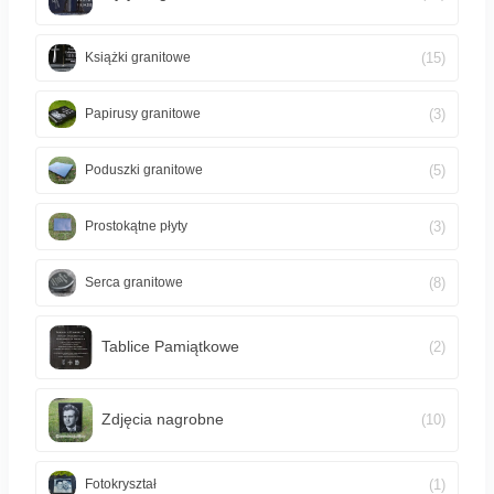
(15)
Książki granitowe
(3)
Papirusy granitowe
(5)
Poduszki granitowe
(3)
Prostokątne płyty
(8)
Serca granitowe
Tablice Pamiątkowe
(2)
Zdjęcia nagrobne
(10)
(1)
Fotokryształ