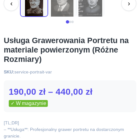
‹
›
Usługa Grawerowania Portretu na
materiale powierzonym (Różne
Rozmiary)
SKU:
service-portrait-var
Zakres
190,00
zł
–
440,00
zł
cen:
✓ W magazynie
od
[TL;DR]
190,00 zł
– **Usługa**: Profesjonalny grawer portretu na dostarczonym
granicie.