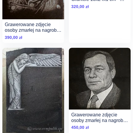
Mistrzowskie Wykonanie
320,00
zł
Grawerowane zdjęcie
osoby zmarłej na nagrobek
30x20cm
390,00
zł
Grawerowane zdjęcie
osoby zmarłej na nagrobek
21x16cm
450,00
zł