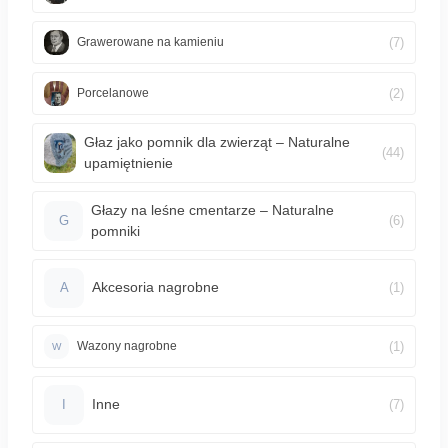
(7)
Grawerowane na kamieniu
(2)
Porcelanowe
Głaz jako pomnik dla zwierząt – Naturalne
(44)
upamiętnienie
Głazy na leśne cmentarze – Naturalne
(6)
G
pomniki
Akcesoria nagrobne
(1)
A
(1)
Wazony nagrobne
W
Inne
(7)
I