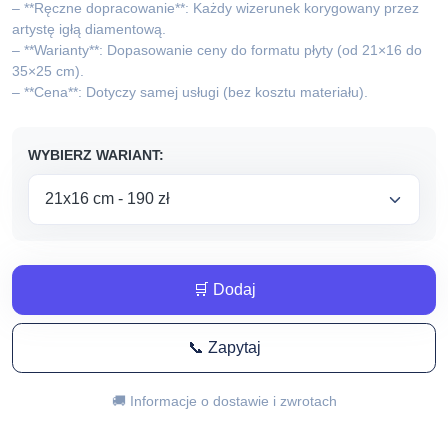
do
– **Ręczne dopracowanie**: Każdy wizerunek korygowany przez
artystę igłą diamentową.
440,00 zł
– **Warianty**: Dopasowanie ceny do formatu płyty (od 21×16 do
35×25 cm).
– **Cena**: Dotyczy samej usługi (bez kosztu materiału).
WYBIERZ WARIANT:
🛒 Dodaj
📞 Zapytaj
🚚 Informacje o dostawie i zwrotach