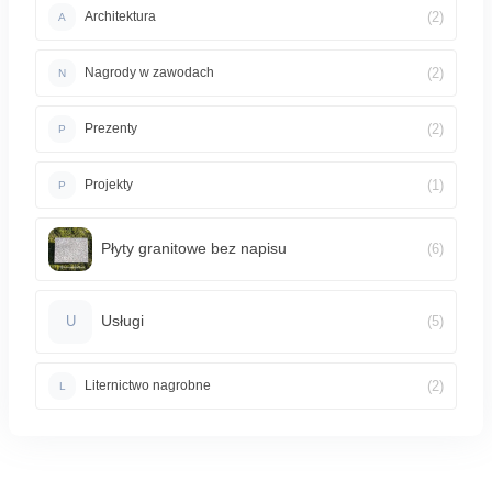
(2)
Architektura
A
(2)
Nagrody w zawodach
N
(2)
Prezenty
P
(1)
Projekty
P
Płyty granitowe bez napisu
(6)
Usługi
(5)
U
(2)
Liternictwo nagrobne
L