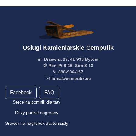
Usługi Kamieniarskie Cempulik
ul. Drzewna 23, 41-935 Bytom
⏰ Pon-Pt 8-16, Sob 8-13
📞
698-936-157
✉️
firma@cempulik.eu
Facebook
FAQ
Serce na pomnik dla taty
Duży portret nagrobny
Grawer na nagrobek dla tenisisty