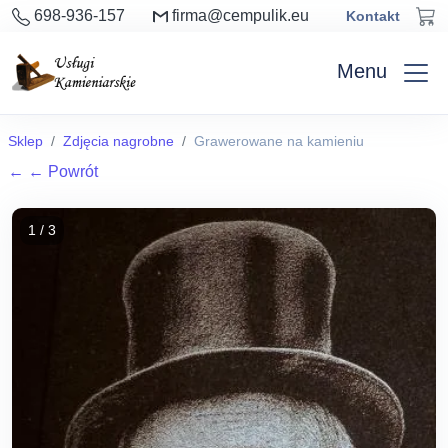
698-936-157
firma@cempulik.eu
Kontakt
Menu
Sklep
Zdjęcia nagrobne
Grawerowane na kamieniu
←
← Powrót
1 / 3