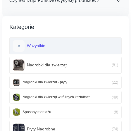
Czy realizują Państwo wysyłkę produktów?
Kategorie
Wszystkie
∞
Nagrobki dla zwierząt
(81)
(22)
Nagrobki dla zwierzat - płyty
(49)
Nagrobki dla zwierząt w różnych kształtach
(8)
Sposoby montażu
Płyty Nagrobne
(74)