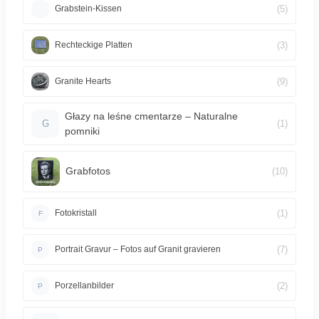
(5)
Grabstein-Kissen
(3)
Rechteckige Platten
(9)
Granite Hearts
Głazy na leśne cmentarze – Naturalne
(1)
G
pomniki
Grabfotos
(10)
(1)
Fotokristall
F
(7)
Portrait Gravur – Fotos auf Granit gravieren
P
(2)
Porzellanbilder
P