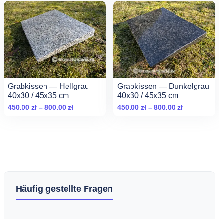
od
od
450,00 zł
450,00 zł
do
do
800,00 zł
800,00 zł
Grabkissen — Hellgrau
Grabkissen — Dunkelgrau
40x30 / 45x35 cm
40x30 / 45x35 cm
Zakres
Zakres
450,00
zł
–
800,00
zł
450,00
zł
–
800,00
zł
cen:
cen:
od
od
450,00 zł
450,00 zł
do
do
800,00 zł
800,00 zł
Häufig gestellte Fragen