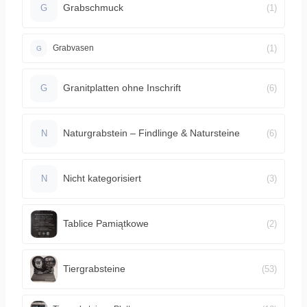
Grabschmuck
(1)
G
(1)
Grabvasen
G
Granitplatten ohne Inschrift
(6)
G
Naturgrabstein – Findlinge & Natursteine
(6)
N
Nicht kategorisiert
(3)
N
Tablice Pamiątkowe
(2)
Tiergrabsteine
(53)