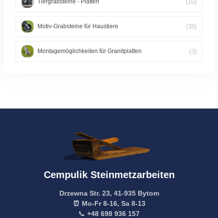
(10)
Tiergrabsteine - Platten
(38)
Motiv-Grabsteine für Haustiere
(3)
Montagemöglichkeiten für Granitplatten
Cempulik Steinmetzarbeiten
Drzewna Str. 23, 41-935 Bytom
⏰ Mo-Fr 8-16, Sa 8-13
📞
+48 698 936 157