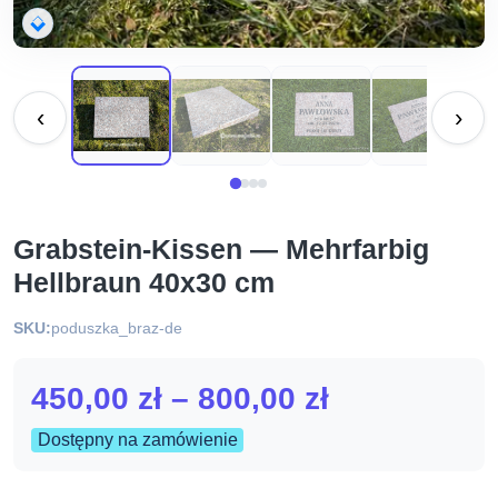
‹
›
Grabstein-Kissen — Mehrfarbig
Hellbraun 40x30 cm
SKU:
poduszka_braz-de
Zakres
450,00
zł
–
800,00
zł
cen:
Dostępny na zamówienie
od