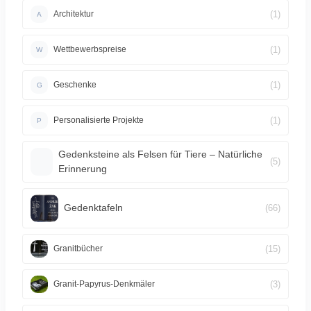
(1)
Architektur
A
(1)
Wettbewerbspreise
W
(1)
Geschenke
G
(1)
Personalisierte Projekte
P
Gedenksteine als Felsen für Tiere – Natürliche
(5)
Erinnerung
Gedenktafeln
(66)
(15)
Granitbücher
(3)
Granit-Papyrus-Denkmäler