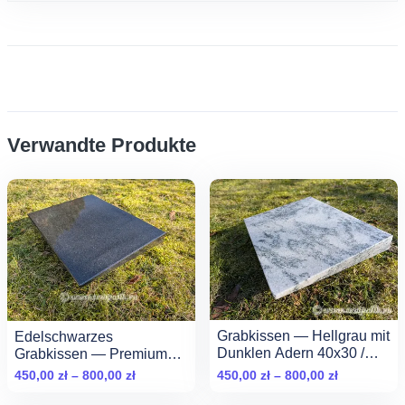
Verwandte Produkte
Grabkissen — Hellgrau mit
Edelschwarzes
Dunklen Adern 40x30 /
Grabkissen — Premium
45x35 cm
Black 40x30 / 45x35 cm
Zakres
Zakres
450,00
zł
–
800,00
zł
450,00
zł
–
800,00
zł
cen:
cen: