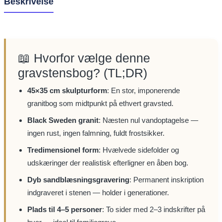
Beskrivelse
📖 Hvorfor vælge denne
gravstensbog? (TL;DR)
45×35 cm skulpturform
: En stor, imponerende
granitbog som midtpunkt på ethvert gravsted.
Black Sweden granit
: Næsten nul vandoptagelse —
ingen rust, ingen falmning, fuldt frostsikker.
Tredimensionel form
: Hvælvede sidefolder og
udskæringer der realistisk efterligner en åben bog.
Dyb sandblæsningsgravering
: Permanent inskription
indgraveret i stenen — holder i generationer.
Plads til 4–5 personer
: To sider med 2–3 indskrifter på