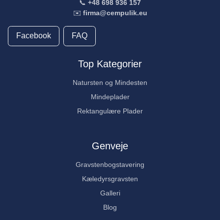
📞
+48 698 936 157
✉️
firma@cempulik.eu
Facebook
FAQ
Top Kategorier
Natursten og Mindesten
Mindeplader
Rektangulære Plader
Genveje
Gravstenbogstavering
Kæledyrsgravsten
Galleri
Blog