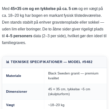
Med
45×35 cm og en tykkelse på ca. 5 cm
og en vægt på
ca. 18–20 kg har bogen en markant fysisk tilstedeværelse.
Den stands stabilt på enhver gravstensplade eller sokkel —
uden lim eller boringer. De to åbne sider giver rigeligt plads
til
4–5 personers
data (2–3 per side), hvilket gør den ideel til
familiegraves.
📊 TEKNISKE SPECIFIKATIONER — MODEL #5482
Black Sweden granit — premium
Materiale
kvalitet
45 × 35 cm, tykkelse ~5 cm
Dimensioner
(skulpturform)
Vægt
~18–20 kg