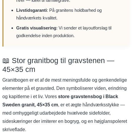
hver — ideel til familiegrave.
Livstidsgaranti
: På granitens holdbarhed og
håndværkets kvalitet.
Gratis visualisering
: Vi sender et layoutforslag til
godkendelse inden produktion.
📖 Stor granitbog til gravstenen —
45×35 cm
Granitbogen er et af de mest meningsfulde og genkendelige
elementer på et gravsted. Den symboliserer viden, erindring
og kapitlerne i et liv. Vores
store gravstensbog i Black
Sweden granit, 45×35 cm
, er et ægte håndværksstykke —
med omhyggeligt udarbejdede hvælvede sidefolder,
sideskæringer der imiterer en bogryg, og en højglanspoleret
skriveflade.