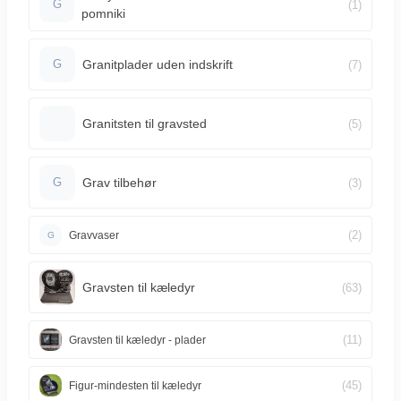
(1)
G
pomniki
Granitplader uden indskrift
(7)
G
Granitsten til gravsted
(5)
Grav tilbehør
(3)
G
(2)
Gravvaser
G
Gravsten til kæledyr
(63)
(11)
Gravsten til kæledyr - plader
(45)
Figur-mindesten til kæledyr