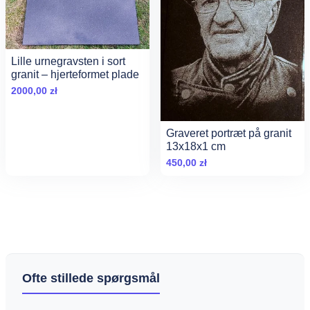
Lille urnegravsten i sort
granit – hjerteformet plade
2000,00
zł
Graveret portræt på granit
13x18x1 cm
450,00
zł
Ofte stillede spørgsmål