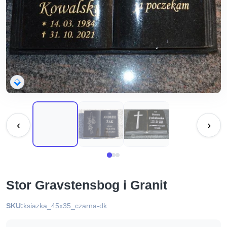
‹
›
Stor Gravstensbog i Granit
SKU:
ksiazka_45x35_czarna-dk