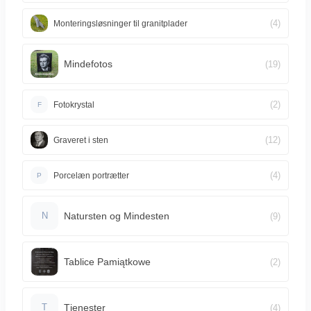
(4)
Monteringsløsninger til granitplader
Mindefotos
(19)
(2)
Fotokrystal
F
(12)
Graveret i sten
(4)
Porcelæn portrætter
P
Natursten og Mindesten
(9)
N
Tablice Pamiątkowe
(2)
Tjenester
(4)
T