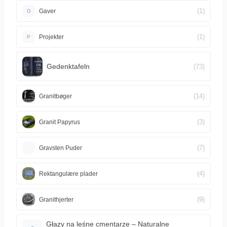
(1)
Gaver
G
(1)
Projekter
P
Gedenktafeln
(73)
(14)
Granitbøger
(3)
Granit Papyrus
(7)
Gravsten Puder
(4)
Rektangulære plader
(9)
Granithjerter
Głazy na leśne cmentarze – Naturalne