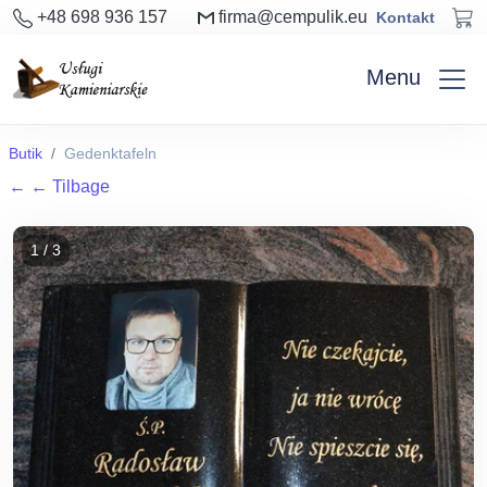
+48 698 936 157
firma@cempulik.eu
Kontakt
Menu
Butik
Gedenktafeln
←
← Tilbage
1 / 3