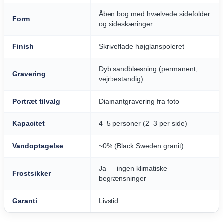
Åben bog med hvælvede sidefolder
Form
og sideskæringer
Finish
Skriveflade højglanspoleret
Dyb sandblæsning (permanent,
Gravering
vejrbestandig)
Portræt tilvalg
Diamantgravering fra foto
Kapacitet
4–5 personer (2–3 per side)
Vandoptagelse
~0% (Black Sweden granit)
Ja — ingen klimatiske
Frostsikker
begrænsninger
Garanti
Livstid