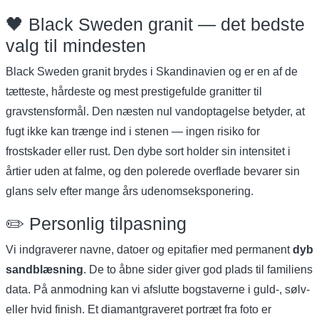
🖤 Black Sweden granit — det bedste
valg til mindesten
Black Sweden granit brydes i Skandinavien og er en af de
tætteste, hårdeste og mest prestigefulde granitter til
gravstensformål. Den næsten nul vandoptagelse betyder, at
fugt ikke kan trænge ind i stenen — ingen risiko for
frostskader eller rust. Den dybe sort holder sin intensitet i
årtier uden at falme, og den polerede overflade bevarer sin
glans selv efter mange års udenomseksponering.
✏️ Personlig tilpasning
Vi indgraverer navne, datoer og epitafier med permanent
dyb
sandblæsning
. De to åbne sider giver god plads til familiens
data. På anmodning kan vi afslutte bogstaverne i guld-, sølv-
eller hvid finish. Et diamantgraveret portræt fra foto er