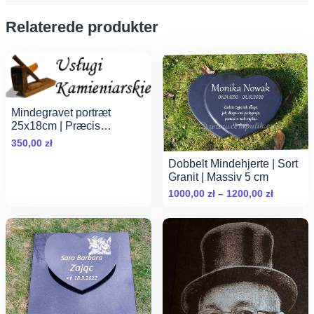
Relaterede produkter
Mindegravet portræt
25x18cm | Præcis
granitgravering | Cempulik
350,00
zł
Dobbelt Mindehjerte | Sort
Granit | Massiv 5 cm
Zakres
1000,00
zł
–
1200,00
zł
cen:
od
1000,00 
do
1200,00 