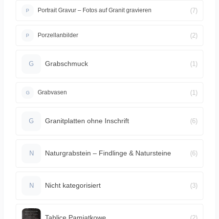
(7)
Portrait Gravur – Fotos auf Granit gravieren
P
(2)
Porzellanbilder
P
Grabschmuck
(1)
G
(1)
Grabvasen
G
Granitplatten ohne Inschrift
(6)
G
Naturgrabstein – Findlinge & Natursteine
(6)
N
Nicht kategorisiert
(3)
N
Tablice Pamiątkowe
(2)