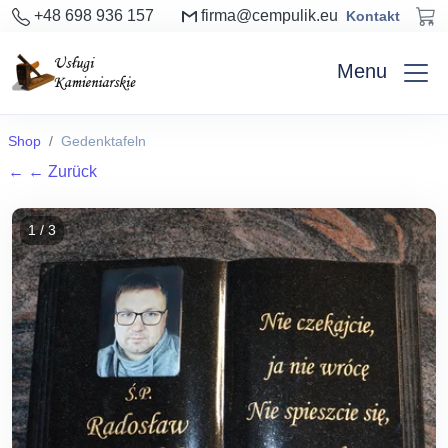
+48 698 936 157
firma@cempulik.eu
Kontakt
Menu
Shop
Gedenktafeln
←
← Zurück
1 / 3