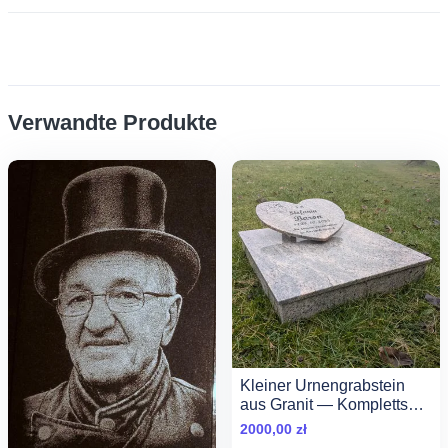
Verwandte Produkte
Kleiner Urnengrabstein
aus Granit — Komplettset
mit Inschrift
2000,00
zł