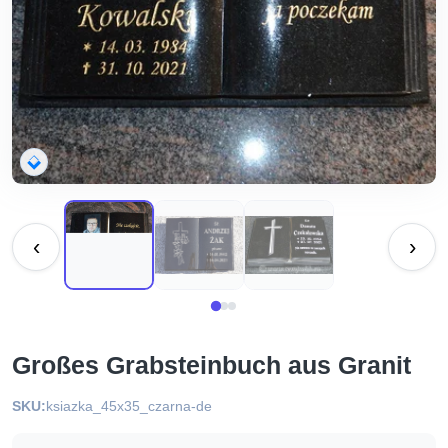
‹
›
Großes Grabsteinbuch aus Granit
SKU:
ksiazka_45x35_czarna-de