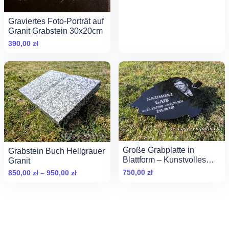
Graviertes Foto-Porträt auf
Granit Grabstein 30x20cm
390,00
zł
Große Grabplatte in
Grabstein Buch Hellgrauer
Blattform – Kunstvolles
Granit
Gedenken
750,00
zł
Zakres
850,00
zł
–
950,00
zł
cen:
od
850,00 zł
do
950,00 zł