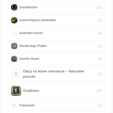
(15)
Granitbücher
(3)
Granit-Papyrus-Denkmäler
(5)
Grabstein-Kissen
(3)
Rechteckige Platten
(9)
Granite Hearts
Głazy na leśne cmentarze – Naturalne
(1)
G
pomniki
Grabfotos
(10)
(1)
Fotokristall
F