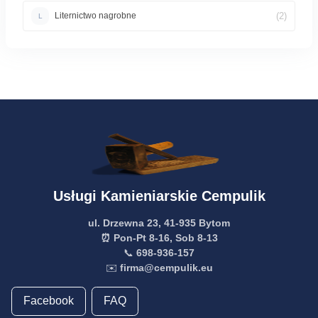
(2)
Liternictwo nagrobne
L
Usługi Kamieniarskie Cempulik
ul. Drzewna 23, 41-935 Bytom
⏰ Pon-Pt 8-16, Sob 8-13
📞
698-936-157
✉️
firma@cempulik.eu
Facebook
FAQ