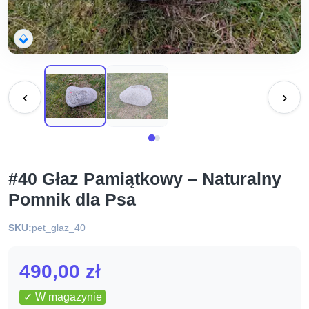
‹
›
#40 Głaz Pamiątkowy – Naturalny
Pomnik dla Psa
SKU:
pet_glaz_40
490,00
zł
✓ W magazynie