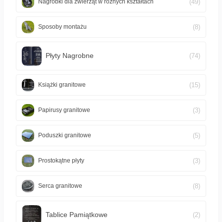
(49)
Nagrobki dla zwierząt w różnych kształtach
(8)
Sposoby montażu
Płyty Nagrobne
(74)
(15)
Książki granitowe
(3)
Papirusy granitowe
(5)
Poduszki granitowe
(3)
Prostokątne płyty
(8)
Serca granitowe
Tablice Pamiątkowe
(2)