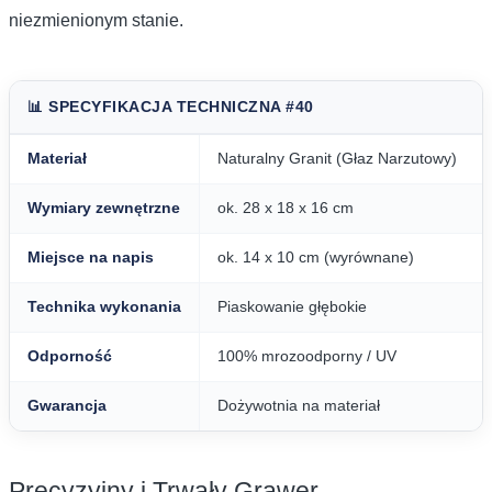
niezmienionym stanie.
📊 SPECYFIKACJA TECHNICZNA #40
Materiał
Naturalny Granit (Głaz Narzutowy)
Wymiary zewnętrzne
ok. 28 x 18 x 16 cm
Miejsce na napis
ok. 14 x 10 cm (wyrównane)
Technika wykonania
Piaskowanie głębokie
Odporność
100% mrozoodporny / UV
Gwarancja
Dożywotnia na materiał
Precyzyjny i Trwały Grawer