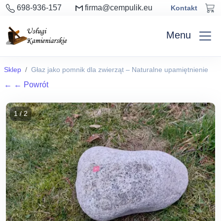
698-936-157
firma@cempulik.eu
Kontakt
Menu
Sklep
Głaz jako pomnik dla zwierząt – Naturalne upamiętnienie
←
← Powrót
1 / 2