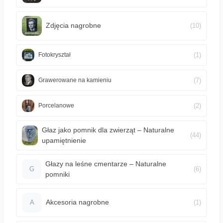
Zdjęcia nagrobne
(10)
(1)
Fotokryształ
(7)
Grawerowane na kamieniu
(2)
Porcelanowe
Głaz jako pomnik dla zwierząt – Naturalne
(44)
upamiętnienie
Głazy na leśne cmentarze – Naturalne
(6)
G
pomniki
Akcesoria nagrobne
(1)
A