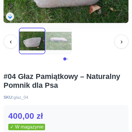
‹
›
#04 Głaz Pamiątkowy – Naturalny
Pomnik dla Psa
SKU:
glaz_04
400,00
zł
✓ W magazynie