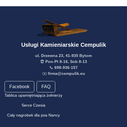
Usługi Kamieniarskie Cempulik
ul. Drzewna 23, 41-935 Bytom
⏰ Pon-Pt 8-16, Sob 8-13
📞
698-936-157
✉️
firma@cempulik.eu
Facebook
FAQ
Tablica upamiętniająca żołnierzy
Serce Czesia
Cały nagrobek dla psa Nancy