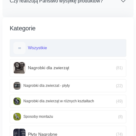
Czy realizują Państwo wysyłkę produktów?
Kategorie
Wszystkie
∞
Nagrobki dla zwierząt
(81)
(22)
Nagrobki dla zwierzat - płyty
(49)
Nagrobki dla zwierząt w różnych kształtach
(8)
Sposoby montażu
Płyty Nagrobne
(74)