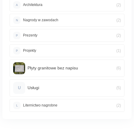
(2)
Architektura
A
(2)
Nagrody w zawodach
N
(2)
Prezenty
P
(1)
Projekty
P
Płyty granitowe bez napisu
(6)
Usługi
(5)
U
(2)
Liternictwo nagrobne
L