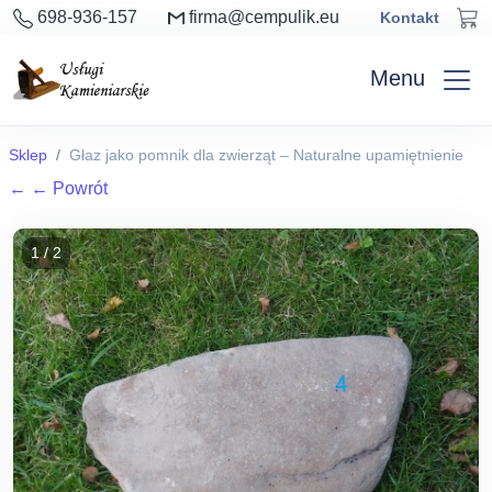
698-936-157
firma@cempulik.eu
Kontakt
Menu
Sklep
Głaz jako pomnik dla zwierząt – Naturalne upamiętnienie
←
← Powrót
1 / 2