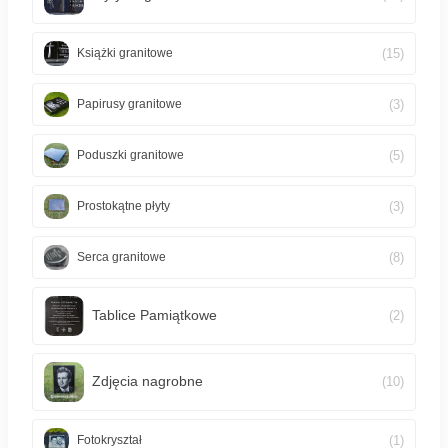
(15)
Książki granitowe
(3)
Papirusy granitowe
(5)
Poduszki granitowe
(3)
Prostokątne płyty
(8)
Serca granitowe
Tablice Pamiątkowe
(2)
Zdjęcia nagrobne
(10)
(1)
Fotokryształ