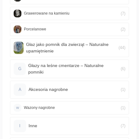
(7)
Grawerowane na kamieniu
(2)
Porcelanowe
Głaz jako pomnik dla zwierząt – Naturalne
(44)
upamiętnienie
Głazy na leśne cmentarze – Naturalne
(6)
G
pomniki
Akcesoria nagrobne
(1)
A
(1)
Wazony nagrobne
W
Inne
(7)
I