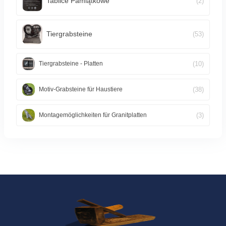
Tablice Pamiątkowe
(2)
Tiergrabsteine
(53)
(10)
Tiergrabsteine - Platten
(38)
Motiv-Grabsteine für Haustiere
(3)
Montagemöglichkeiten für Granitplatten