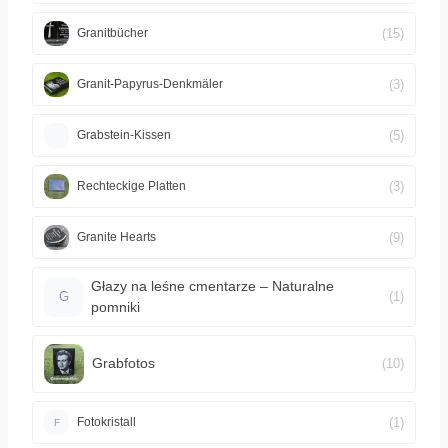
(15)
Granitbücher
(3)
Granit-Papyrus-Denkmäler
(5)
Grabstein-Kissen
(3)
Rechteckige Platten
(9)
Granite Hearts
Głazy na leśne cmentarze – Naturalne
(1)
G
pomniki
Grabfotos
(10)
(1)
Fotokristall
F