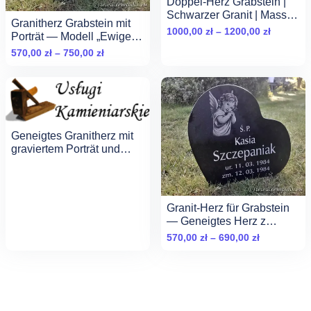
Doppel-Herz Grabstein |
Schwarzer Granit | Massiv
Granitherz Grabstein mit
5 cm
Zakres
1000,00
zł
–
1200,00
zł
Porträt — Modell „Ewiges
cen:
Gedenken“
Zakres
570,00
zł
–
750,00
zł
od
cen:
1000,00 
od
do
570,00 zł
1200,00 
do
750,00 zł
Geneigtes Granitherz mit
graviertem Porträt und
Inschrift
Granit-Herz für Grabstein
— Geneigtes Herz z
Gravur (Modell Mein Herz)
Zakres
570,00
zł
–
690,00
zł
cen:
od
570,00 zł
do
690,00 zł