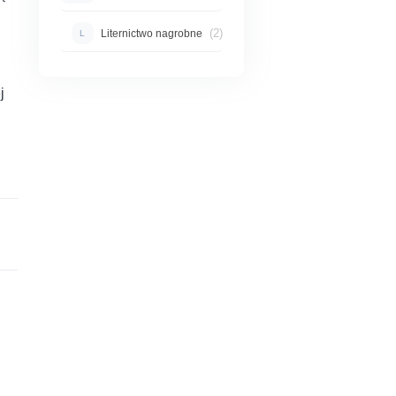
(2)
Liternictwo nagrobne
L
j