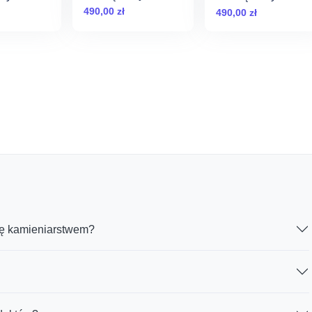
Naturalny Pomnik
y Pomnik
Naturalny Pomnik
490,00
zł
490,00
zł
dla Psa
dla Psa
ię kamieniarstwem?