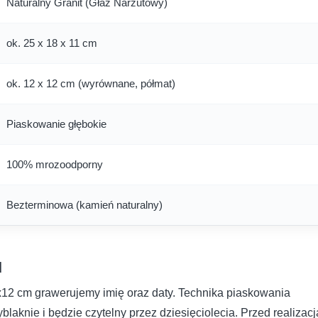
Naturalny Granit (Głaz Narzutowy)
ok. 25 x 18 x 11 cm
ok. 12 x 12 cm (wyrównane, półmat)
Piaskowanie głębokie
100% mrozoodporny
Bezterminowa (kamień naturalny)
u
2 cm grawerujemy imię oraz daty. Technika piaskowania
blaknie i będzie czytelny przez dziesięciolecia. Przed realizacj