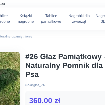
.eu
blice
Książki
Tablice
Nagrobki dla
Nagr
robne
nagrobne
pamiątkowe
zwierząt
3
aturalne upamiętnienie
#26 Głaz Pamiątkowy 
Naturalny Pomnik dla
Psa
SKU:
glaz_26
360,00
zł