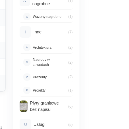
A
(1)
nagrobne
(1)
Wazony nagrobne
W
Inne
I
(7)
(2)
Architektura
A
Nagrody w
(2)
N
zawodach
(2)
Prezenty
P
(1)
Projekty
P
Płyty granitowe
(6)
bez napisu
Usługi
U
(5)
ą