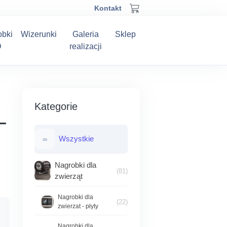
Kontakt
obki
Wizerunki
Galeria
Sklep
D
realizacji
Kategorie
–
Wszystkie
∞
Nagrobki dla
(81)
zwierząt
Nagrobki dla
(22)
zwierzat - płyty
Nagrobki dla