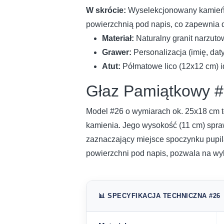
W skrócie:
Wyselekcjonowany kamień p
powierzchnią pod napis, co zapewnia 
Materiał:
Naturalny granit narzuto
Grawer:
Personalizacja (imię, dat
Atut:
Półmatowe lico (12x12 cm) id
Głaz Pamiątkowy #
Model #26 o wymiarach ok. 25x18 cm t
kamienia. Jego wysokość (11 cm) spraw
zaznaczający miejsce spoczynku pupila
powierzchni pod napis, pozwala na wy
📊 SPECYFIKACJA TECHNICZNA #26