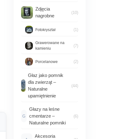
Zdjęcia
(10)
nagrobne
(1)
Fotokryształ
Grawerowane na
(7)
kamieniu
(2)
Porcelanowe
Głaz jako pomnik
dla zwierząt –
(44)
Naturalne
upamiętnienie
Głazy na leśne
cmentarze –
G
(6)
Naturalne pomniki
Akcesoria