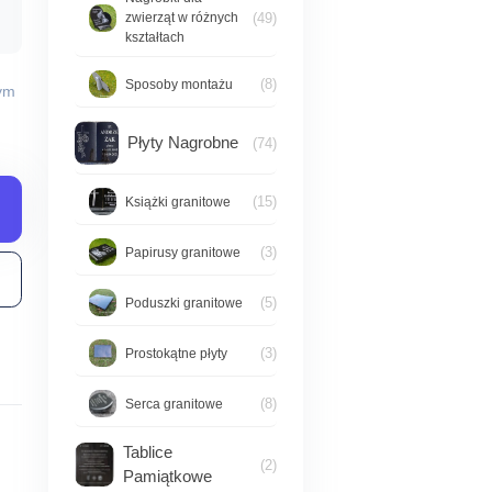
(49)
zwierząt w różnych
kształtach
(8)
Sposoby montażu
wym
Płyty Nagrobne
(74)
(15)
Książki granitowe
(3)
Papirusy granitowe
(5)
Poduszki granitowe
(3)
Prostokątne płyty
(8)
Serca granitowe
Tablice
(2)
Pamiątkowe