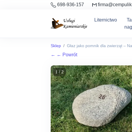
698-936-157
firma@cempulik
Liternictwo
Ta
nag
Sklep
Głaz jako pomnik dla zwierząt – N
←
← Powrót
1 / 2