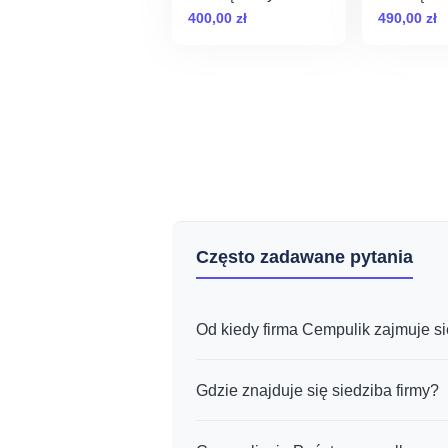
Naturalny Pomnik
Naturaln
400,00
zł
490,00
zł
dla Psa
dla Psa
Często zadawane pytania
Od kiedy firma Cempulik zajmuje s
Gdzie znajduje się siedziba firmy?