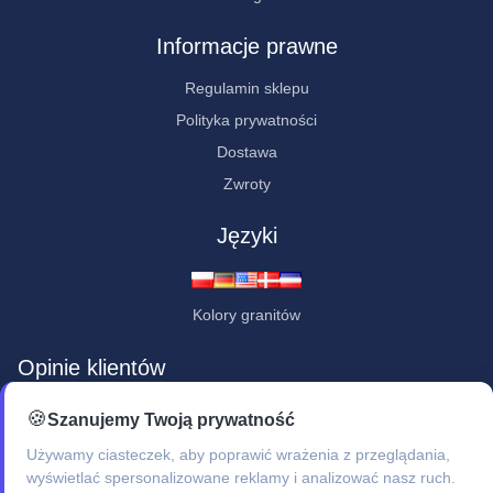
Informacje prawne
Regulamin sklepu
Polityka prywatności
Dostawa
Zwroty
Języki
Kolory granitów
Opinie klientów
★★★★★
🍪
Szanujemy Twoją prywatność
"Jestem pod wrażeniem - bardzo ładne, staranne i profesjonalne
Używamy ciasteczek, aby poprawić wrażenia z przeglądania,
wykonanie."
wyświetlać spersonalizowane reklamy i analizować nasz ruch.