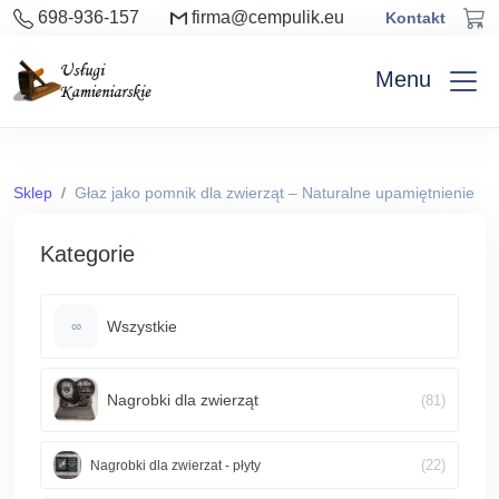
698-936-157
firma@cempulik.eu
Kontakt
Menu
Sklep
Głaz jako pomnik dla zwierząt – Naturalne upamiętnienie
Kategorie
Wszystkie
∞
Nagrobki dla zwierząt
(81)
(22)
Nagrobki dla zwierzat - płyty