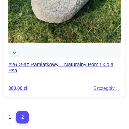
#26 Głaz Pamiątkowy – Naturalny Pomnik dla
Psa
360,00
zł
Szczegóły →
1
2