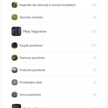
(49)
Nagrobki dla zwierząt w różnych kształtach
(8)
Sposoby montażu
Płyty Nagrobne
(74)
(15)
Książki granitowe
(3)
Papirusy granitowe
(5)
Poduszki granitowe
(3)
Prostokątne płyty
(8)
Serca granitowe