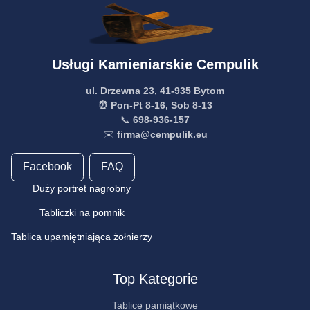
Usługi Kamieniarskie Cempulik
ul. Drzewna 23, 41-935 Bytom
⏰ Pon-Pt 8-16, Sob 8-13
📞
698-936-157
✉️
firma@cempulik.eu
Facebook
FAQ
Duży portret nagrobny
Tabliczki na pomnik
Tablica upamiętniająca żołnierzy
Top Kategorie
Tablice pamiątkowe