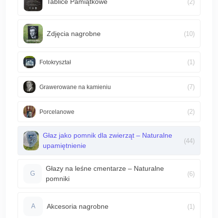
Tablice Pamiątkowe
(2)
Zdjęcia nagrobne
(10)
(1)
Fotokryształ
(7)
Grawerowane na kamieniu
(2)
Porcelanowe
Głaz jako pomnik dla zwierząt – Naturalne
(44)
upamiętnienie
Głazy na leśne cmentarze – Naturalne
(6)
G
pomniki
Akcesoria nagrobne
(1)
A