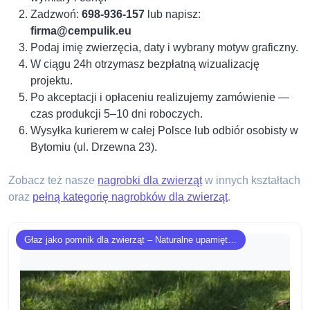
Zadzwoń:
698-936-157
lub napisz:
firma@cempulik.eu
Podaj imię zwierzęcia, daty i wybrany motyw graficzny.
W ciągu 24h otrzymasz bezpłatną wizualizację
projektu.
Po akceptacji i opłaceniu realizujemy zamówienie —
czas produkcji 5–10 dni roboczych.
Wysyłka kurierem w całej Polsce lub odbiór osobisty w
Bytomiu (ul. Drzewna 23).
Zobacz też nasze
nagrobki dla zwierząt
w innych kształtach
oraz
pełną kategorię nagrobków dla zwierząt
.
Głaz jako pomnik dla zwierząt – Naturalne upamiętnienie