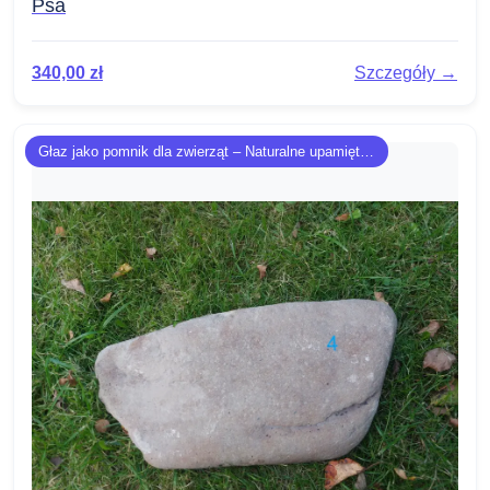
Psa
340,00
zł
Szczegóły →
Głaz jako pomnik dla zwierząt – Naturalne upamiętnienie