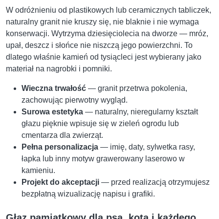
W odróżnieniu od plastikowych lub ceramicznych tabliczek,
naturalny granit nie kruszy się, nie blaknie i nie wymaga
konserwacji. Wytrzyma dziesięciolecia na dworze — mróz,
upał, deszcz i słońce nie niszczą jego powierzchni. To
dlatego właśnie kamień od tysiącleci jest wybierany jako
materiał na nagrobki i pomniki.
Wieczna trwałość
— granit przetrwa pokolenia,
zachowując pierwotny wygląd.
Surowa estetyka
— naturalny, nieregularny kształt
głazu pięknie wpisuje się w zieleń ogrodu lub
cmentarza dla zwierząt.
Pełna personalizacja
— imię, daty, sylwetka rasy,
łapka lub inny motyw grawerowany laserowo w
kamieniu.
Projekt do akceptacji
— przed realizacją otrzymujesz
bezpłatną wizualizację napisu i grafiki.
Głaz pamiątkowy dla psa, kota i każdego